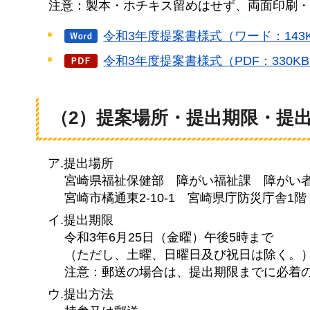
注
意：製本・ホチキス留めはせず、両面印刷・
令和3年度提案書様式（ワード：143
令和3年度提案書様式（PDF：330K
（2）提案場所・提出期限・提
ア.提出場所
宮崎県福祉保健部
障
がい福祉課
障
がい
宮崎市橘通東2-10-1
宮崎県庁防災庁舎1階
イ.提出期限
令和3年6月25日（金曜）午後5時まで
（ただし、土曜、日曜日及び祝日は除く。
注意：郵送の場合は、提出期限までに必着
ウ.提出方法