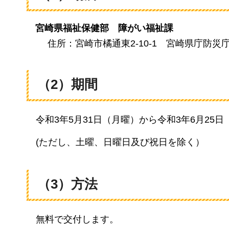
宮崎県福祉保健部
障
がい
福祉課
住所：宮崎市橘通東2-10-1
宮崎
県庁防災庁
（2）期間
令和3年
5月31日（月曜）から令和3年6月25
(ただし
、土曜、日曜日及び祝日を除く）
（3）方法
無料
で交付します。