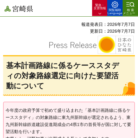
緊急・
宮崎県
災害情報
閲覧補助
検索
Language
メニュー
報道発表日：2026年7月7日
更新日：2026年7月7日
基本計画路線に係るケーススタデ
ィの対象路線選定に向けた要望活
動について
今年度の政府予算で初めて盛り込まれた「基本計画路線に係るケ
ーススタディ」の対象路線に東九州新幹線が選定されるよう、東
九州新幹線鉄道建設促進期成会の4県1市の首長等が国に対して要
望活動を行います。