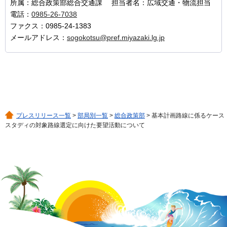
所属：総合政策部総合交通課 担当者名：広域交通・物流担当
電話：
0985-26-7038
ファクス：0985-24-1383
メールアドレス：
sogokotsu@pref.miyazaki.lg.jp
プレスリリース一覧
>
部局別一覧
>
総合政策部
> 基本計画路線に係るケース
スタディの対象路線選定に向けた要望活動について