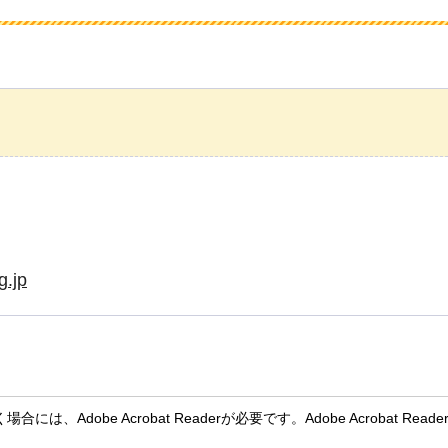
g.jp
には、Adobe Acrobat Readerが必要です。Adobe Acroba