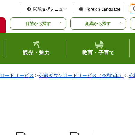
閲覧支援メニュー
Foreign Language
目的から探す
組織から探す
観光・魅力
教育・子育て
ロードサービス
>
公報ダウンロードサービス（令和5年）
>
公