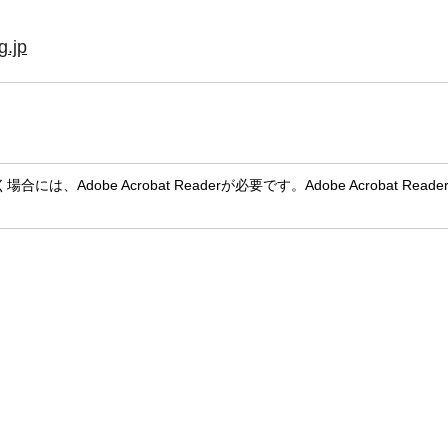
g.jp
には、Adobe Acrobat Readerが必要です。Adobe Acroba