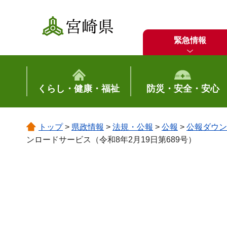
宮崎県
緊急情報
くらし・健康・福祉
防災・安全・安心
トップ
>
県政情報
>
法規・公報
>
公報
>
公報ダウン
ンロードサービス（令和8年2月19日第689号）