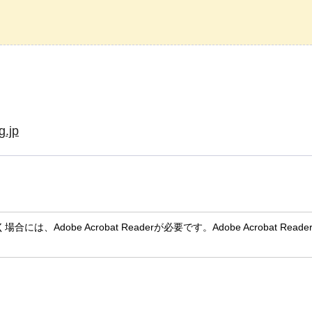
g.jp
には、Adobe Acrobat Readerが必要です。Adobe Acroba