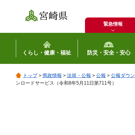
宮崎県
緊急情報
くらし・健康・福祉
防災・安全・安心
トップ
>
県政情報
>
法規・公報
>
公報
>
公報ダウン
ンロードサービス（令和8年5月11日第711号）