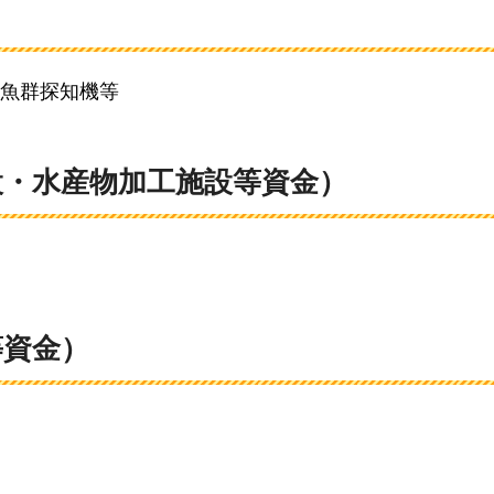
魚群探知機等
設・水産物加工施設等資金）
等資金）