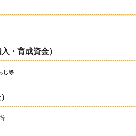
購入・育成資金）
あじ等
金）
等