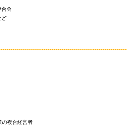
連合会
など
業の複合経営者