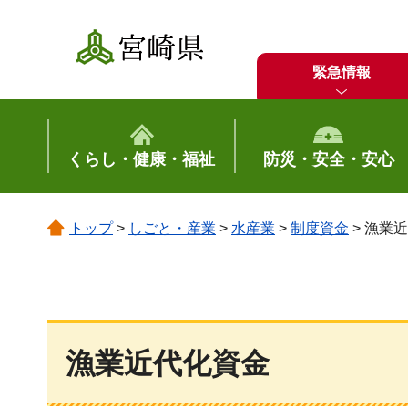
宮崎県
緊急情報
くらし・健康・福祉
防災・安全・安心
トップ
>
しごと・産業
>
水産業
>
制度資金
> 漁業
漁業近代化資金