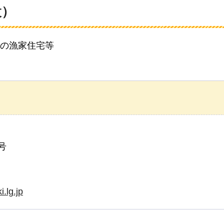
設）
の漁家住宅等
号
.lg.jp