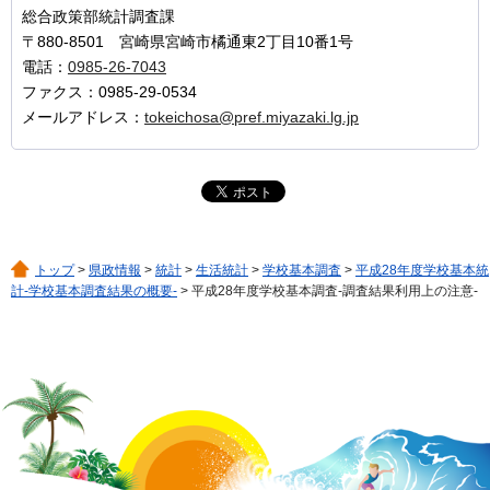
総合政策部統計調査課
〒880-8501 宮崎県宮崎市橘通東2丁目10番1号
電話：
0985-26-7043
ファクス：0985-29-0534
メールアドレス：
tokeichosa@pref.miyazaki.lg.jp
トップ
>
県政情報
>
統計
>
生活統計
>
学校基本調査
>
平成28年度学校基本統
計-学校基本調査結果の概要-
> 平成28年度学校基本調査-調査結果利用上の注意-