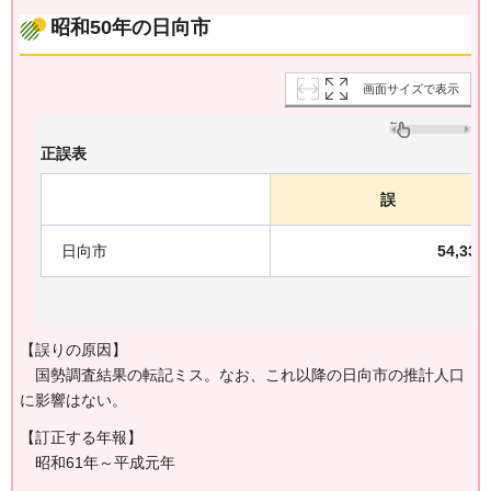
昭和50年の日向市
画面サイズで表示
正誤表
誤
日向市
54,338
【誤りの原因】
国勢調
査結果の転記ミス。なお、これ以降の日向市の推計人口
に影響はない。
【訂正する年報】
昭和61
年～平成元年