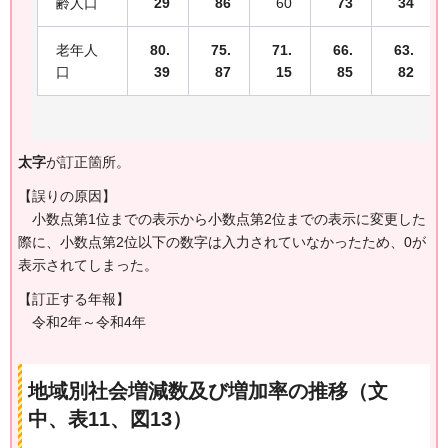
齢人口
29
86
60
73
34
老年人
80.
75.
71.
66.
63.
口
39
87
15
85
82
太字
が訂正箇所。
【誤りの原因】
小数
点第1位までの表示から小数点第2位までの表示に変更した
際に、小数点第2位以下の数字は入力されていなかったため、0が
表示されてしまった。
【訂正する年報】
令
和2年～令和4年
地域別社会増減数及び増加率の推移（文
中、表11、図13）