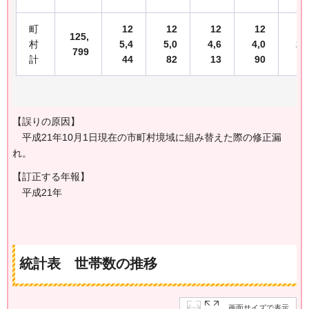
町
12
12
12
12
1
125,
村
5,4
5,0
4,6
4,0
2,
799
計
44
82
13
90
0
【誤りの原因】
平成21
年10月1日現在の市町村境域に組み替えた際の修正漏
れ。
【訂正する年報】
平成21年
統計表
世帯数の推移
画面サイズで表示