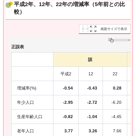
平成2年、12年、22年の増減率（5年前との比
較）
画面サイズで表示
正誤表
誤
平成2
12
22
増減率(%)
-0.54
-0.43
0.28
年少人口
-2.95
-2.72
-6.20
生産年齢人口
-0.82
-1.04
-4.45
老年人口
3.77
3.26
7.66