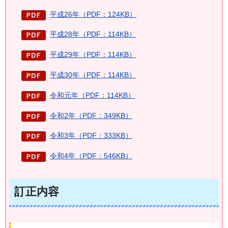
平成26年（PDF：124KB）
平成28年（PDF：114KB）
平成29年（PDF：114KB）
平成30年（PDF：114KB）
令和元年（PDF：114KB）
令和2年（PDF：349KB）
令和3年（PDF：333KB）
令和4年（PDF：546KB）
訂正内容