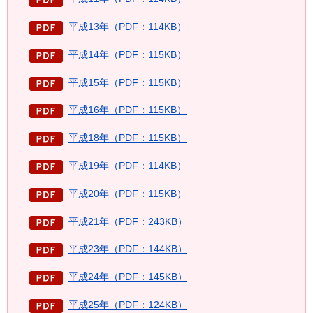
平成13年（PDF：114KB）
平成14年（PDF：115KB）
平成15年（PDF：115KB）
平成16年（PDF：115KB）
平成18年（PDF：115KB）
平成19年（PDF：114KB）
平成20年（PDF：115KB）
平成21年（PDF：243KB）
平成23年（PDF：144KB）
平成24年（PDF：145KB）
平成25年（PDF：124KB）