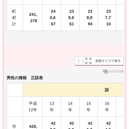
町
24
23
23
23
2
241,
村
0,6
9,8
8,8
7,7
5,
278
計
67
61
94
10
0
画面サイズで表示
男性の推移
正誤表
誤
平成
13
14
15
16
17
12年
年
年
年
年
年
42
42
42
42
4
市
428,