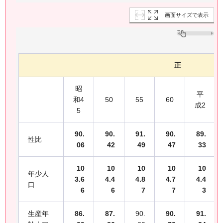
画面サイズで表示
正
昭
平
和4
50
55
60
成2
5
90.
90.
91.
90.
89.
性比
06
42
49
47
33
10
10
10
10
10
年少人
3.6
4.4
4.8
4.7
4.4
口
6
6
7
7
3
生産年
86.
87.
90.
90.
91.