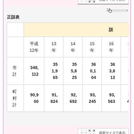
正誤表
誤
平成
13
14
15
16
17
12年
年
年
年
年
年
35
35
36
36
3
市
348,
1,9
5,8
0,1
3,8
8,
計
112
65
25
04
12
2
町
90,9
91,
92,
93,
93,
92
村
00
824
692
245
563
48
計
画面サイズで表示