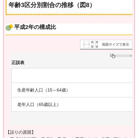
年齢3区分別割合の推移（図8）
平成2年の構成比
画面サイズで表示
正誤表
生産年齢人口（15～64歳）
老年人口（65歳以上）
【誤りの原因】