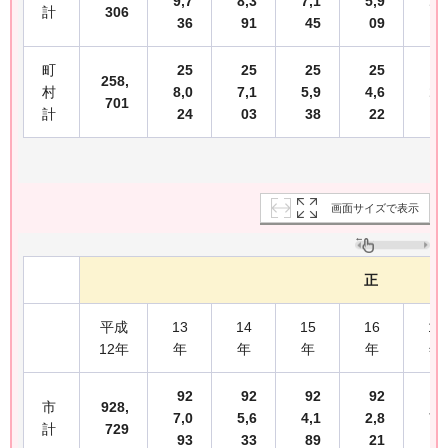
9,7
8,3
7,1
5,9
1,
計
306
36
91
45
09
5
町
25
25
25
25
2
258,
村
8,0
7,1
5,9
4,6
1,
701
計
24
03
38
22
9
画面サイズで表示
正
平成
13
14
15
16
17
12年
年
年
年
年
年
92
92
92
92
9
市
928,
7,0
5,6
4,1
2,8
7,
計
729
93
33
89
21
3