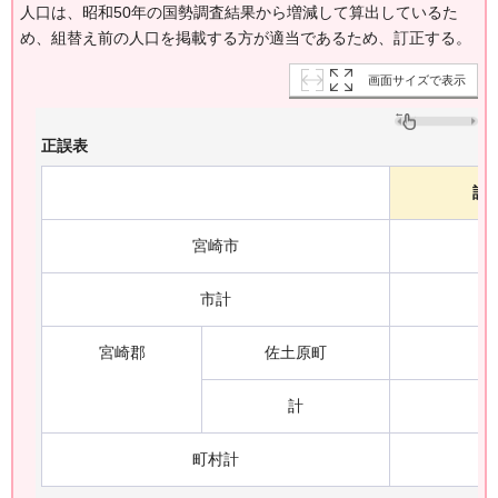
人口は、昭和50年の国勢調査結果から増減して算出しているた
め、組替え前の人口を掲載する方が適当であるため、訂正する。
画面サイズで表示
正誤表
誤
宮崎市
市計
宮崎郡
佐土原町
計
町村計