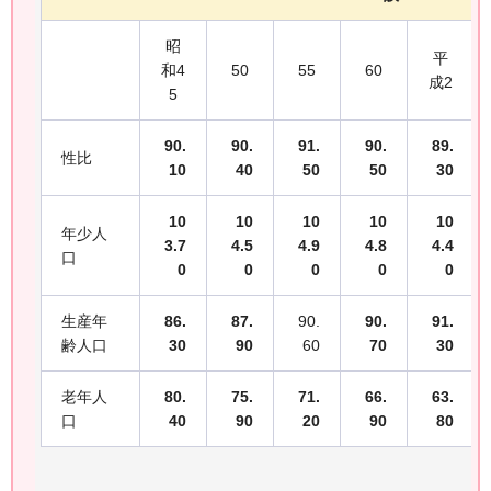
昭
平
和4
50
55
60
成2
5
90.
90.
91.
90.
89.
性比
10
40
50
50
30
10
10
10
10
10
年少人
3.7
4.5
4.9
4.8
4.4
口
0
0
0
0
0
生産年
86.
87.
90.
90.
91.
齢人口
30
90
60
70
30
老年人
80.
75.
71.
66.
63.
口
40
90
20
90
80