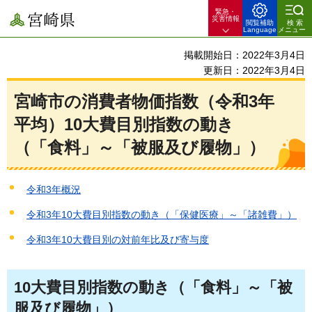
緊急・
宮崎県
災害情報
閲覧補助
検索
Language
メニュー
掲載開始日：2022年3月4日
更新日：2022年3月4日
宮崎市の消費者物価指数（令和3年
平均）10大費目別指数の動き
（「食料」～「被服及び履物」）
令和3年概況
令和3年10大費目別指数の動き（「保健医療」～「諸雑費」）
令和3年10大費目別の対前年比及び寄与度
10大費目別指数の動き（「食料」～「被
服及び履物」）