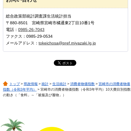
総合政策部統計調査課生活統計担当
〒880-8501 宮崎県宮崎市橘通東2丁目10番1号
電話：
0985-26-7043
ファクス：0985-29-0534
メールアドレス：
tokeichosa@pref.miyazaki.lg.jp
トップ
>
県政情報
>
統計
>
生活統計
>
消費者物価指数
>
宮崎市の消費者物価
指数（令和3年平均）
> 宮崎市の消費者物価指数（令和3年平均）10大費目別指数
の動き（「食料」～「被服及び履物」）