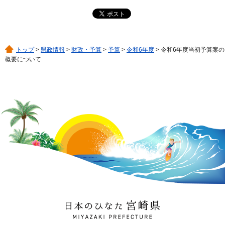
トップ
>
県政情報
>
財政・予算
>
予算
>
令和6年度
> 令和6年度当初予算案の
概要について
日本のひなた 宮崎県
MIYAZAKI PREFECTURE