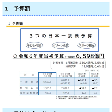
1
予算額