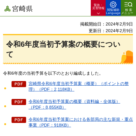
緊急・
宮崎県
災害情報
閲覧補助
検索
Language
メニュー
掲載開始日：2024年2月9日
更新日：2024年2月9日
令和6年度当初予算案の概要につい
て
令和6年度の当初予算を以下のとおり編成しました。
宮崎県令和6年度当初予算案（概要）（ポイントの整
理）（PDF：2,118KB）
令和6年度当初予算案の概要（資料編・全体版）
（PDF：8,855KB）
令和6年度当初予算案における各部局の主な新規・重点
事業（PDF：918KB）