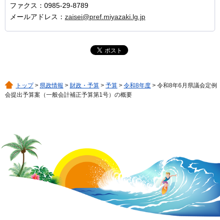
ファクス：0985-29-8789
メールアドレス：
zaisei@pref.miyazaki.lg.jp
トップ
>
県政情報
>
財政・予算
>
予算
>
令和8年度
> 令和8年6月県議会定例
会提出予算案（一般会計補正予算第1号）の概要