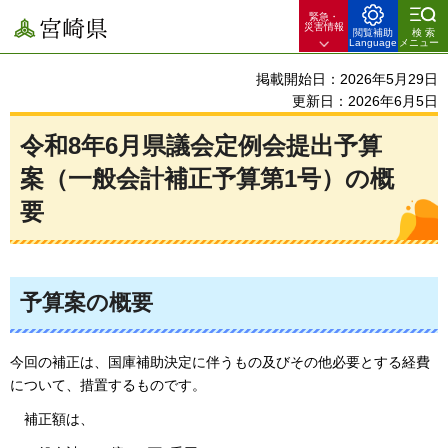
緊急・
宮崎県
災害情報
閲覧補助
検索
Language
メニュー
掲載開始日：2026年5月29日
更新日：2026年6月5日
令和8年6月県議会定例会提出予算
案（一般会計補正予算第1号）の概
要
予算案の概要
今回の補正は、国庫補助決定に伴うもの及びその他必要とする経費
について、措置するものです。
補
正額は、