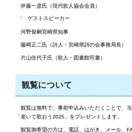
伊
藤一彦氏（現代歌人協会会員）
ゲストスピーカー
河野
俊嗣宮崎県知事
藤﨑
正二氏（詩人・宮崎県詩の会事務局長）
片山
佳代子氏（歌人・図書館司書）
観覧について
観
覧は無料で、事前申込みいただくことで、当
「老いて歌おう2025」をプレゼントします。
観
覧御希望の方は、電話、はがき、メール、F