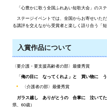
「
心豊かに歌う全国ふれあい短歌大会」のステ
ス
テージイベントでは、全国からお寄せいただ
る講評を交えながら受賞者と楽しく語り合う「短
入賞作品について
〈要介護・要支援高齢者の部〉最優秀賞
「
俺の目に
なってくれよ」
と
買い物に
う
〈介護者の部〉最優秀賞
ガラス
越し
ありがとう
の
合掌
に
泣いて
た
県、60歳）