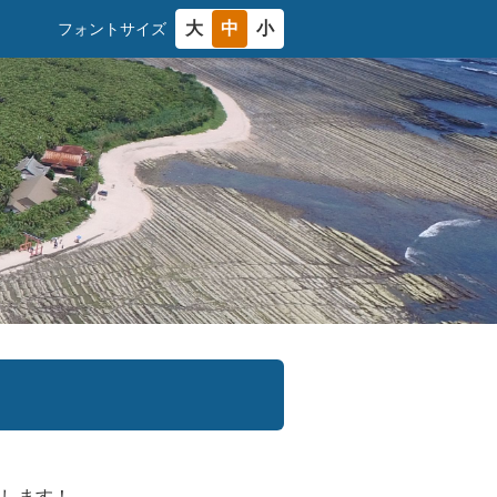
大
中
小
フォントサイズ
します！