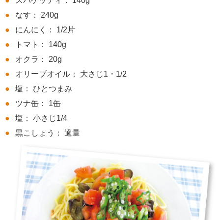
スパゲッティ： 140g
なす： 240g
にんにく： 1/2片
トマト： 140g
オクラ： 20g
オリーブオイル： 大さじ1・1/2
塩： ひとつまみ
ツナ缶： 1缶
塩： 小さじ1/4
黒こしょう： 適量