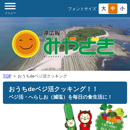
大
中
小
フォントサイズ
メニュー
TOP
おうちdeベジ活クッキング
おうちdeベジ活クッキング！！
ベジ活・へらしお（減塩）を毎日の食生活に！