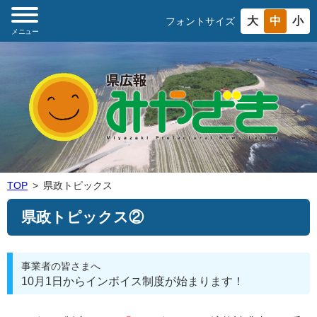
大
中
小
フォントサイズ
メニュー
TOP
県政トピックス
県政トピックス②
事業者の皆さまへ
10月1日からインボイス制度が始まります！