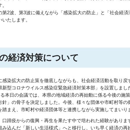
す。
の
第2波、第3波に備えながら「感染拡大の防止」と「社会経
いいたします。
の経済対策について
に
感染拡大の防止策を徹底しながらも、社会経済活動を取り戻
県新型コロナウイルス感染症緊急経済対策本部」を設置しまし
なる
本日の会議では、本県の地域経済の再始動に係る今後の施
方針」の骨子を決定しました。今後、様々な団体や市町村等の
を踏まえ、市町村や経済団体等と連携しながら実施してまいり
、
口蹄疫からの復興・再生を果たす中で培われた経験がありま
組み込んだ「新しい生活様式」へと移行し、いち早く経済の再