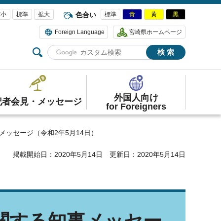
縮小
標準
拡大
色合い
標準
青
黄
黒
Foreign Language
宮崎県ホームページ
サ
イ
ト
内
外国人向け
記者会見・メッセージ
検
for Foreigners
索
メッセージ（令和2年5月14日）
掲載開始日：2020年5月14日
更新日：2020年5月14日