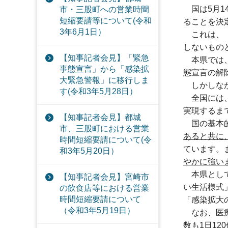
国は
5月
市・三股町への営業時間
短縮要請等について(令和
ることを決
3年6月1日）
これは、
しないもの
【知事記者会見】「緊急
本県では
事態宣言」から「感染拡
態宣言の解
大緊急警報」に移行しま
しかしな
す(令和3年5月28日）
全国には
実現するま
【知事記者会見】都城
国の
基本
市、三股町における営業
あると共に
時間短縮要請について(令
ています。
和3年5月20日）
やかに強い
本県とし
【知事記者会見】宮崎市
い生活様式
の飲食店等における営業
時間短縮要請について
「感染拡大
（令和3年5月19日）
なお、
医
数も1日1