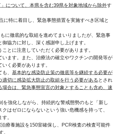
」について、本県を含む39県を対象地域から除外
す
3点に特に着目し、緊急事態措置を実施すべき区域と
ともに徹底的な取組を進めてまいりましたが、緊急事
と御協力に対し、深く感謝申し上げます。
うことに注意していただく必要があります。
ています。また、治療法の確立やワクチンの開発等が
ていく必要があります。
ても、
基本的な感染防止策の徹底等を継続する必要が
つ適切に感染拡大防止の取組を行う必要がある
とされ
る場合は、緊急事態宣言の対象とすることも含め、速
体制を強化しながら、持続的な警戒態勢のもと「新し
スクはゼロにならないという強い危機感を持って、
ます。
泊療養施設を150室確保し、PCR検査の検査可能件
す。