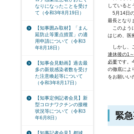
していると
なりになったことを受け
て（令和3年8月19日）
5月14日
最長となり
【知事囲み取材】「まん
このよう
延防止等重点措置」の適
はじめ、医
用申請について（令和3
しかし、
年8月18日）
連休後の1
必要
です。
【知事会見動画】過去最
の徹底によ
多の新規感染者数を受け
た注意喚起等について
をお願いい
（令和3年8月17日）
【知事定例記者会見】新
型コロナワクチンの接種
状況等について（令和3
緊急
年6月8日）
【知事記者会見】都城