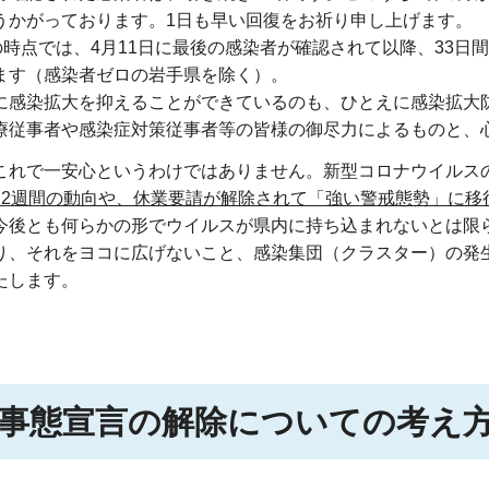
うかがっております。1日も早い回復をお祈り申し上げます。
の
時点では、4月11日に最後の感染者が確認されて以降、33日
ます（感染者ゼロの岩手県を除く）。
に
感染拡大を抑えることができているのも、ひとえに感染拡大
療従事者や感染症対策従事者等の皆様の御尽力によるものと、
これで一安心というわけではありません。新型コロナウイルスの
～2週間の動向や、休業要請が解除されて「強い警戒態勢」に移
今後とも何らかの形でウイルスが県内に持ち込まれないとは限
り、それをヨコに広げないこと、感染集団（クラスター）の発
たします。
事態宣言の解除についての考え