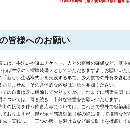
の皆様へのお願い
様には、手洗いや咳エチケット、人との距離の確保など、基本
いわば生活の＜標準装備＞としていただきますようお願いいた
の「新しい生活様式」を実践する形で、少人数での外食を含む
えありません。その具体的な内容は
別紙
を参照ください。
いての
自粛は既に解除しておりますが、これまでに感染集団（
場については、引き続き、十分な注意をお願いいたします。
華街の接待を伴う飲食店等については、これまで県外で感染集
れておりますが、県が示す感染対策（客の隣に接して接待など
作成・実践し、「三つの密」を避けるなど感染防止を徹底して