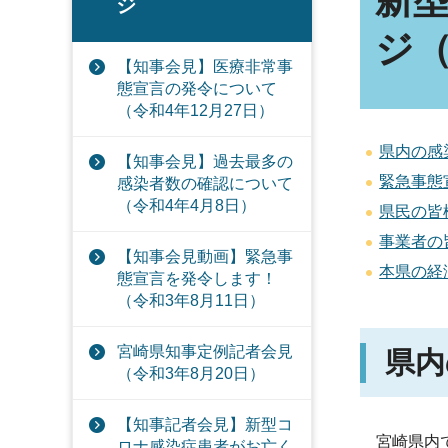
新
ジ
ジ（
【知事会見】医療非常事
態宣言の発令について
（令和4年12月27日）
県内の感
【知事会見】過去最多の
緊急事態
感染者数の確認について
（令和4年4月8日）
県民の皆
事業者の
【知事会見動画】緊急事
本県の経
態宣言を発令します！
（令和3年8月11日）
宮崎県知事定例記者会見
県内
（令和3年8月20日）
【知事記者会見】新型コ
宮崎県内
ロナ感染症患者がお亡く