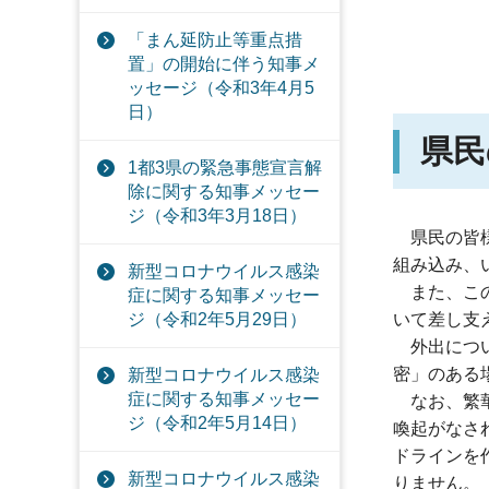
「まん延防止等重点措
置」の開始に伴う知事メ
ッセージ（令和3年4月5
日）
県民
1都3県の緊急事態宣言解
除に関する知事メッセー
ジ（令和3年3月18日）
県民の
皆
組み込み、
新型コロナウイルス感染
また、
こ
症に関する知事メッセー
ジ（令和2年5月29日）
いて差し支
外出につ
密」のある
新型コロナウイルス感染
症に関する知事メッセー
なお、
繁
ジ（令和2年5月14日）
喚起がなさ
ドラインを
新型コロナウイルス感染
りません。