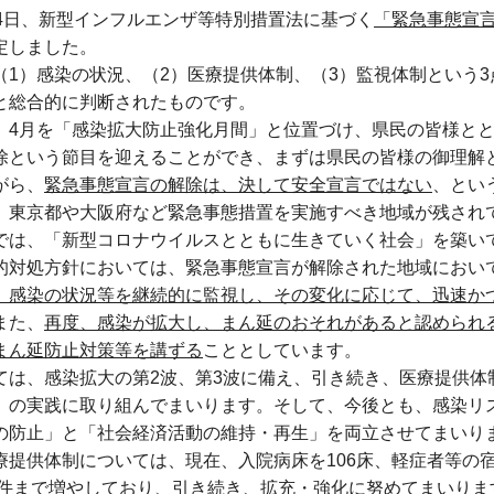
14日、新型インフルエンザ等特別措置法に基づく
「緊急事態宣言
定しました。
（
1）感染の状況、（2）医療提供体制、（3）監視体制という
と総合的に判断されたものです。
、
4月を「感染拡大防止強化月間」と位置づけ、県民の皆様と
除という節目を迎えることができ、まずは県民の皆様の御理解
がら、
緊急事態宣言の解除は、決して安全宣言ではない
、とい
、
東京都や大阪府など緊急事態措置を実施すべき地域が残され
では、「新型コロナウイルスとともに生きていく社会」を築い
的対処方針においては、緊急事態宣言が解除された地域におい
、感染の状況等を継続的に監視し、その変化に応じて、迅速か
また、
再度、感染が拡大し、まん延のおそれがあると認められ
まん延防止対策等を講ずる
こととしています。
ては、
感染拡大の第2波、第3波に備え、引き続き、医療提供
」の実践に取り組んでまいります。そして、今後とも、感染リ
の防止」と「社会経済活動の維持・再生」を両立させてまいり
療提供体制については、現在、入院病床を106床、軽症者等の宿
20件まで増やしており、引き続き、拡充・強化に努めてまいりま