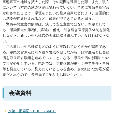
事態宣言の地域を拡大した際、その期間を延長した際、また、現在
においても本県の感染状況は変わっていない。全国に緊急事態宣言
が出されたことで、県境をまたいだ往来自粛などにより、全国的に
も感染が抑え込まれるなど、成果がでてきていると思う。
緊急
事態宣言の解除は、決して安全宣言ではない。本県として
も、感染拡大の第2波、第3波に備え、引き続き医療提供体制を強化
しながら、新しい生活様式の実践に取り組んでいかなければならな
い。
こ
の新しい生活様式をどのように実践していくのかが課題であ
る。県民の皆さんに引き続き警戒を促しながら、日常生活と社会経
済を取り戻す取組を進めていくことになる。県民生活の影響につい
て大変心配している。県外では、学校休業が長引く中で事件・事故
等も発生している。見えにくいところを含め、きめ細かな対応が必
要だと思うので、各部局で目配りをお願いしたい。
会議資料
次第・配席図（PDF：76KB）