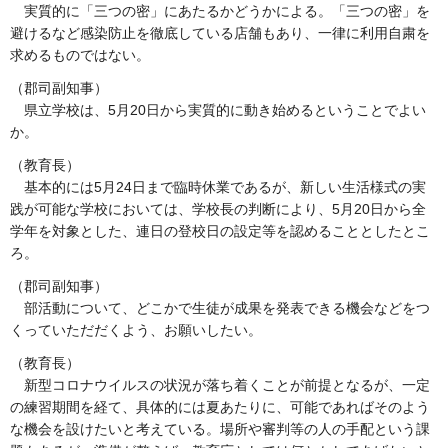
実
質的に「三つの密」にあたるかどうかによる。「三つの密」を
避けるなど感染防止を徹底している店舗もあり、一律に利用自粛を
求めるものではない。
（郡司副知事）
県立
学校は、5月20日から実質的に動き始めるということでよい
か。
（教育長）
基本
的には5月24日まで臨時休業であるが、新しい生活様式の実
践が可能な学校においては、学校長の判断により、5月20日から全
学年を対象とした、連日の登校日の設定等を認めることとしたとこ
ろ。
（郡司副知事）
部
活動について、どこかで生徒が成果を発表できる機会などをつ
くっていただだくよう、お願いしたい。
（教育長）
新
型コロナウイルスの状況が落ち着くことが前提となるが、一定
の練習期間を経て、具体的には夏あたりに、可能であればそのよう
な機会を設けたいと考えている。場所や審判等の人の手配という課