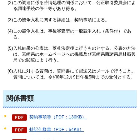
(2)この調達に係る苦情処理の関係において、公正取引委員会によ
る調達手続の停止等があり得る。
(3)この競争入札に関する詳細は、契約事項による。
(4)この競争入札は、事後審査型の一般競争入札（条件付）であ
る。
(5)入札結果の公表は、落札決定後に行うものとする。公表の方法
は、宮崎県のホームページへの掲載及び宮崎県西諸県農林振興
局での閲覧により行う。
(6)入札に対する質問は、質問書にて郵送又はメールで行うこと。
質問については、令和6年12月9日午後5時までの受付とする。
関係書類
契約事項等（PDF：136KB）
特記仕様書（PDF：54KB）