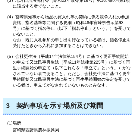
(3）地方自治法施行令（昭和22年政令第16号）第167条の4第1項
に該当する者でないこと。
(4）宮崎県知事から物品の買入れ等の契約に係る競争入札の参加
資格、指名基準等に関する要綱（昭和46年宮崎県告示第93
号）に基づく指名停止（以下「指名停止」という。）を受けて
いないこと。
なお、既に入札参加の申し出を行なっている者は、指名停止を
受けたときから入札に参加することはできない。
(5）会社更生法（平成14年法律第154号）に基づく更正手続開始
の申立て又は民事再生法（平成11年法律第225号）に基づく再
生手続開始の申立て（以下これらを「申立て」という。）がな
されていない者であること。ただし、会社更生法に基づく更生
手続開始又は民事再生法に基づく再生手続開始の決定を受けて
いる者は、申立てがなされていないものとみなす。
3
契約事項を示す場所及び期間
(1)場所
宮崎県西諸県農林振興局