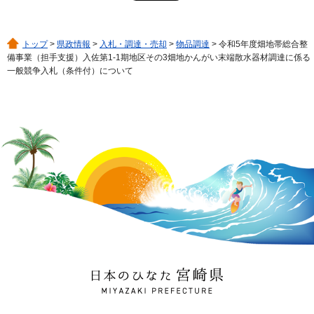
トップ
>
県政情報
>
入札・調達・売却
>
物品調達
> 令和5年度畑地帯総合整
備事業（担手支援）入佐第1-1期地区その3畑地かんがい末端散水器材調達に係る
一般競争入札（条件付）について
日本のひなた 宮崎県
MIYAZAKI PREFECTURE