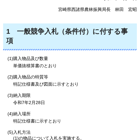
宮崎県西諸県農林振興局長
林田
宏昭
1
一般競争入札（条件付）に付する事
項
(1)購入物品及び数量
単価抜積算書のとおり
(2)購入物品の特質等
特記仕様書及び図面に示すとおり
(3)納入期限
令和7年2月28日
(4)納入場所
特記仕様書に示すとおり
(5)入札方法
(1)の物品について入札を実施する。