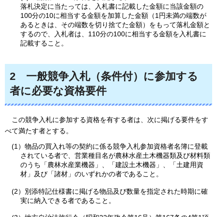
落札決定に当たっては、入札書に記載した金額に当該金額の
100分の10に相当する金額を加算した金額（1円未満の端数が
あるときは、その端数を切り捨てた金額）をもって落札金額と
するので、入札者は、110分の100に相当する金額を入札書に
記載すること。
2
一般競争入札（条件付）に参加する
者に必要な資格要件
この
競争入札に参加する資格を有する者は、次に掲げる要件をす
べて満たす者とする。
(1）物品の買入れ等の契約に係る競争入札参加資格者名簿に登載
されている者で、営業種目名が農林水産土木機器類及び材料類
のうち「農林水産業機器」、「建設土木機器」、「土建用資
材」及び「諸材」のいずれかの者であること。
(2）別添特記仕様書に掲げる物品及び数量を指定された時期に確
実に納入できる者であること。