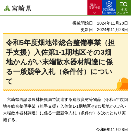
緊急・
宮崎県
災害情報
閲覧補助
検索
Language
メニュー
掲載開始日：2024年11月28日
更新日：2024年11月28日
令和5年度畑地帯総合整備事業（担
手支援）入佐第1-1期地区その3畑
地かんがい末端散水器材調達に係
る一般競争入札（条件付）につい
て
宮崎県
西諸県農林振興局で調達する建設資材等物品（令和5年度畑
地帯総合整備事業（担手支援）入佐第1-1期地区その3畑地かんがい
末端散水器材調達）に係る一般競争入札（条件付）を次のとおり実
施する。
令和6年11月28日