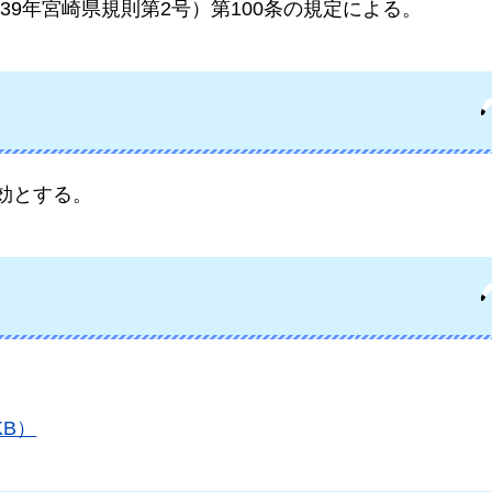
39年宮崎県規則第2号）第100条の規定による。
効とする。
KB）