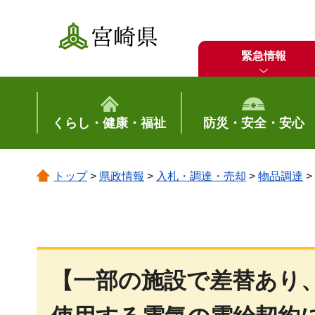
宮崎県
緊急情報
くらし・健康・福祉
防災・安全・安心
トップ
>
県政情報
>
入札・調達・売却
>
物品調達
>
【一部の施設で差替あり