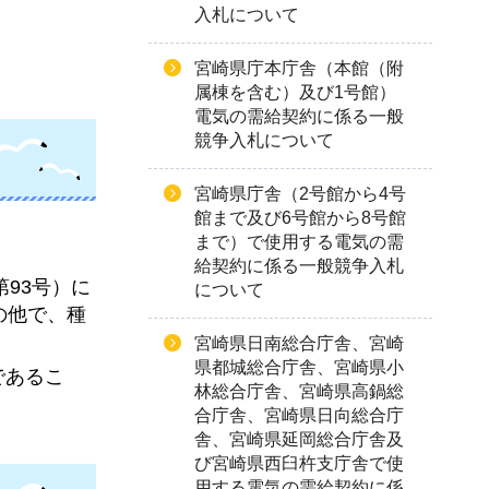
入札について
宮崎県庁本庁舎（本館（附
属棟を含む）及び1号館）
電気の需給契約に係る一般
競争入札について
宮崎県庁舎（2号館から4号
館まで及び6号館から8号館
まで）で使用する電気の需
給契約に係る一般競争入札
93号）に
について
の他で、種
宮崎県日南総合庁舎、宮崎
県都城総合庁舎、宮崎県小
であるこ
林総合庁舎、宮崎県高鍋総
合庁舎、宮崎県日向総合庁
舎、宮崎県延岡総合庁舎及
び宮崎県西臼杵支庁舎で使
用する電気の需給契約に係