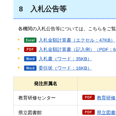
8
入札公告等
各機
関の入札公告等については、こちらをご覧
入札金額計算書（エクセル：47KB）
入札金額計算書（記入例）（PDF：6
入札書（ワード：35KB）
委任状（ワード：16KB）
発注所属名
教育研修センター
教育研修
県立図書館
県立図書館