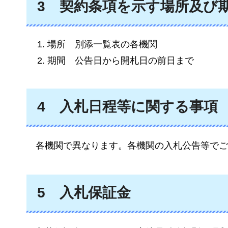
3
契約条項を示す場所及び
場所
別
添一覧表の各機関
期間
公
告日から開札日の前日まで
4
入札日程等に関する事項
各機関で
異なります。各機関の入札公告等でご
5
入札保証金