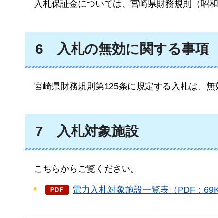
入札保証金については、
宮崎県財務規則（昭和
6
入
札の無効に関する事項
宮崎県
財務規則第125条に規定する入札は、無
7
入
札対象施設
こ
ちらからご覧ください。
電力入札対象施設一覧表（PDF：69