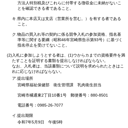
方法人特別税及びこれらに付帯する徴収金に未納がないこ
とを確認できる者であること。
キ.県内に本店又は支店（営業所を営む。）を有する者である
こと。
ク.物品の買入れ等の契約に係る競争入札の参加資格、指名基
準等に関する要綱（昭和46年宮崎県告示第93号）に基づく
指名停止を受けてないこと。
(2)入札に参加しようとする者は、(1)ウからカまでの資格要件を満
たすことを証明する書類を提出しなければならない。
なお、入札者は、当該書類について説明を求められたときはこ
れに応じなければならない。
ア.提出場所
宮崎県福祉保健部
衛
生管理課
乳肉
衛生担当
宮崎市橘通東2丁目10番1号
郵便番
号：880-8501
電話番号：0985-26-7077
イ.提出期限
令和7年5月9日
午後
5時