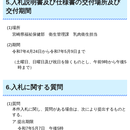
5.入札説明書及び仕様書の交付場所及び
交付期間
(1)場所
宮崎県福祉保健部
衛生
管理課
乳肉
衛生担当
(2)期間
令和7年4月24日から令和7年5月9日まで
（土曜日、日曜日及び祝日を除くものとし、午前9時から午後5
時まで）
6.入札に関する質問
(1)質問
本件入札に関し、質問がある場合は、次により提出するものと
する。
ア.提出期限
令和7年5月7日
午後
5時