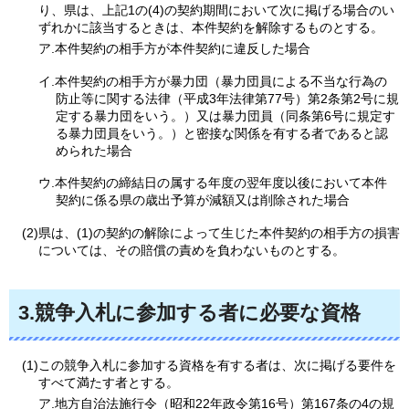
り、県は、上記1の(4)の契約期間において次に掲げる場合のい
ずれかに該当するときは、本件契約を解除するものとする。
ア.本件契約の相手方が本件契約に違反した場合
イ.本件契約の相手方が暴力団（暴力団員による不当な行為の
防止等に関する法律（平成3年法律第77号）第2条第2号に規
定する暴力団をいう。）又は暴力団員（同条第6号に規定す
る暴力団員をいう。）と密接な関係を有する者であると認
められた場合
ウ.本件契約の締結日の属する年度の翌年度以後において本件
契約に係る県の歳出予算が減額又は削除された場合
(2)県は、(1)の契約の解除によって生じた本件契約の相手方の損害
については、その賠償の責めを負わないものとする。
3.競争入札に参加する者に必要な資格
(1)この競争入札に参加する資格を有する者は、次に掲げる要件を
すべて満たす者とする。
ア.地方自治法施行令（昭和22年政令第16号）第167条の4の規