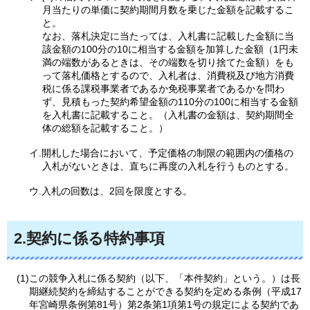
月当たりの単価に契約期間月数を乗じた金額を記載するこ
と。
なお、落札決定に当たっては、入札書に記載した金額に当
該金額の100分の10に相当する金額を加算した金額（1円未
満の端数があるときは、その端数を切り捨てた金額）をも
って落札価格とするので、入札者は、消費税及び地方消費
税に係る課税事業者であるか免税事業者であるかを問わ
ず、見積もった契約希望金額の110分の100に相当する金額
を入札書に記載すること。（入札書の金額は、契約期間全
体の総額を記載すること。）
イ.開札した場合において、予定価格の制限の範囲内の価格の
入札がないときは、直ちに再度の入札を行うものとする。
ウ.入札の回数は、2回を限度とする。
2.契約に係る特約事項
(1)この競争入札に係る契約（以下、「本件契約」という。）は長
期継続契約を締結することができる契約を定める条例（平成17
年宮崎県条例第81号）第2条第1項第1号の規定による契約であ