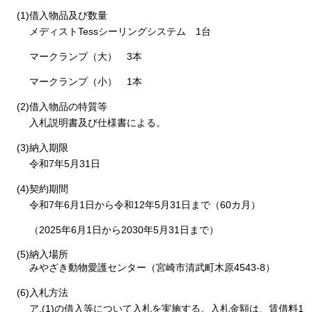
(1)借入物品及び数量
メディストTessシーリングシステム
1台
マークランプ（大）
3本
マークランプ（小）
1
本
(2)借入物品の特質等
入札説明書及び仕様書による。
(3)納入期限
令和7年5月31日
(4)契約期間
令和7年6月1日から令和12年5月31日まで（60カ月）
（2025年6月1日から2030年5月31日まで）
(5)納入場所
みやざき動物愛護センター（宮崎市清武町木原4543-8）
(6)入札方法
ア.(1)の借入等について入札を実施する。入札金額は、賃借料1