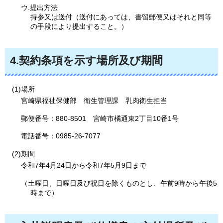
ウ.提出方法
持参又は送付（送付にあっては、書留郵便又はそれと同等
の手段により提出すること。）
4.契約条項を示す場所及び期間
(1)場所
宮崎県福祉保健部
衛生
管理課
乳肉
衛生担当
郵便番号：880-8501
宮崎市
橘通東2丁目10番1号
電話番号：0985-26-7077
(2)期間
令和7年4月24日から令和7年5月9日まで
（土曜日、日曜日及び祝日を除くものとし、午前9時から午後5
時まで）