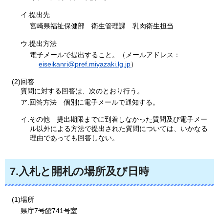
イ.提出先
宮崎県福祉保健部
衛生
管理課
乳肉
衛生担当
ウ.提出方法
電子メールで提出すること。（メールアドレス：
eiseikanri@pref.miyazaki.lg.jp
）
(2)回答
質問に対する回答は、次のとおり行う。
ア.回答方法
個別に
電子メールで通知する。
イ.その他
提出期
限までに到着しなかった質問及び電子メー
ル以外による方法で提出された質問については、いかなる
理由であっても回答しない。
7.入札と開札の場所及び日時
(1)場所
県庁7号館741号室