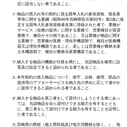
定に該当しない者であること。
イ.物品の買入れ等の契約に係る競争入札の参加資格、指名基
準等に関する要綱（昭和46年宮崎県告示第93号）第2条に規
定する競争入札参加資格者名簿に登録された者で、業種が
サービス（役務の提供）に関する業種で、営業種目が賃貸
業務で、種目がその他であること、又は業種が物品に関す
る業種で、営業種が医療・理化学機器類で、種目が医療機
器又は理化学機器であること、若しくは営業種が農林水産
土木機器類で、種目が農林水産業機器であること。
ウ.納入する物品の機能が仕様を満たし、当該物品を確実に設
置及び設定できると認められる者であること。
エ.本件契約の借入物品について、保守、点検、修理、部品の
提供等のアフターサービスを納入先の求めに応じて速やか
に提供できると認められる者であること。
オ.納入する物品を第三者をして貸付けしようとする者にあっ
ては、当該物品を自ら貸付けできる能力を有するととも
に、第三者をして貸付けできる能力を有することを証明し
た者であること。
カ.宮崎県の県税（個人県民税及び地方消費税を除く。）、地