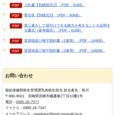
入札書【別紙様式2】（PDF：51KB）
委任状【別様式3】（PDF：40KB）
第三者をして貸付けできる能力を有することを証明す
る書式（参考様式）（PDF：41KB）
賃貸借及び保守契約書（2者用）（PDF：144KB）
賃貸借及び保守契約書（3者用）（PDF：146KB）
お問い合わせ
福祉保健部衛生管理課乳肉衛生担当 担当者名：有川
〒880-8501 宮崎県宮崎市橘通東2丁目10番1号
電話：
0985-26-7077
ファクス：0985-26-7347
メールアドレス：
eiseikanri@pref.miyazaki.lg.jp