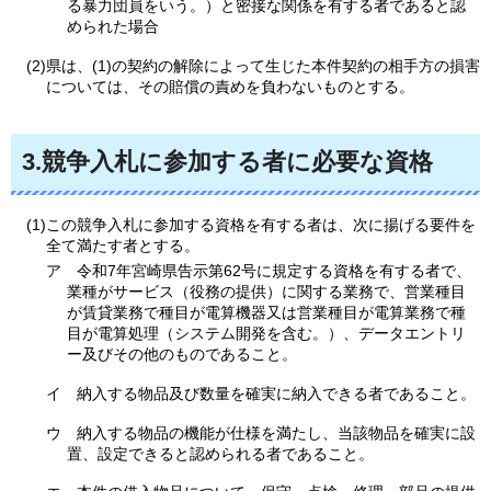
る暴力団員をいう。）と密接な関係を有する者であると認
められた場合
(2)県は、(1)の契約の解除によって生じた本件契約の相手方の損害
については、その賠償の責めを負わないものとする。
3.競争入札に参加する者に必要な資格
(1)この競争入札に参加する資格を有する者は、次に揚げる要件を
全て満たす者とする。
ア
令
和7年宮崎県告示第62号に規定する資格を有する者で、
業種がサービス（役務の提供）に関する業務で、営業種目
が賃貸業務で種目が電算機器又は営業種目が電算業務で種
目が電算処理（システム開発を含む。）、データエントリ
ー及びその他のものであること。
イ
納
入する物品及び数量を確実に納入できる者であること。
ウ
納
入する物品の機能が仕様を満たし、当該物品を確実に設
置、設定できると認められる者であること。