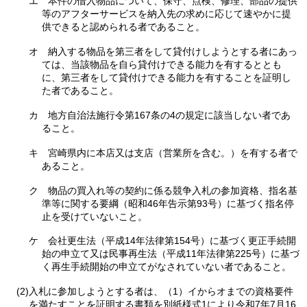
エ
本
件の借入物品について、保守、点検、修理、部品の提供
等のアフターサービスを納入先の求めに応じて速やかに提
供できると認められる者であること。
オ
納
入する物品を第三者をして貸付けしようとする者にあっ
ては、当該物品を自ら貸付けできる能力を有するととも
に、第三者をして貸付けできる能力を有することを証明し
た者であること。
カ
地
方自治法施行令第167条の4の規定に該当しない者であ
ること。
キ
宮
崎県内に本店又は支店（営業所を含む。）を有する者で
あること。
ク
物
品の買入れ等の契約に係る競争入札の参加資格、指名基
準等に関する要綱（昭和46年告示第93号）に基づく指名停
止を受けていないこと。
ケ
会
社更生法（平成14年法律第154号）に基づく更正手続開
始の申立て又は民事再生法（平成11年法律第225号）に基づ
く再生手続開始の申立てがなされていない者であること。
(2)入札に参加しようとする者は、（1）イからオまでの資格要件
を満たすことを証明する書類を別紙様式1により令和7年7月16