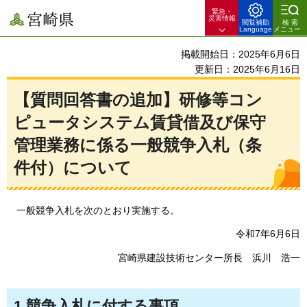
緊急・
宮崎県
災害情報
閲覧補助
検索
Language
メニュー
掲載開始日：2025年6月6日
更新日：2025年6月16日
【質問回答書の追加】研修等コン
ピュータシステム賃貸借及び保守
管理業務に係る一般競争入札（条
件付）について
一般競争入札を次のとおり実施する。
令和7年6月6日
宮崎県建設技術センター所長
浜
川
浩
一
1.競争入札に付する事項