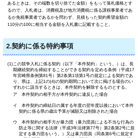
あるときは、その端数を切り捨てた金額）をもって落札価格とす
るので、入札者は、消費税及び地方消費税に係る課税事業者であ
るか免税事業者であるかを問わず、見積もった契約希望金額の
110分の100に相当する金額を入札書に記載すること。
2.契約に係る特約事項
(1)この競争入札に係る契約（以下「本件契約」という。）は、長
期継続契約を締結することができる契約を定める条例（平成17
年宮崎県条例第81号）第2条第1項第1号の規定による契約であ
り、県は、上記1の(4)の契約期間において次に掲げる場合のい
ずれかに該当するときは、本件契約を解除するものとする。
ア
本
件契約の相手方が本件契約に違反した場合
イ
本
件契約の締結日の属する年度の翌年度以後において本件
契約に係る県の歳出予算が減額又は削除された場合
ウ
本
件契約の相手方が暴力団（暴力団員による不当な行為の
防止等に関する法律（平成3年法律第77号）第2条第2号に規
定する暴力団をいう。）又は暴力団員（同条第6号に規定す