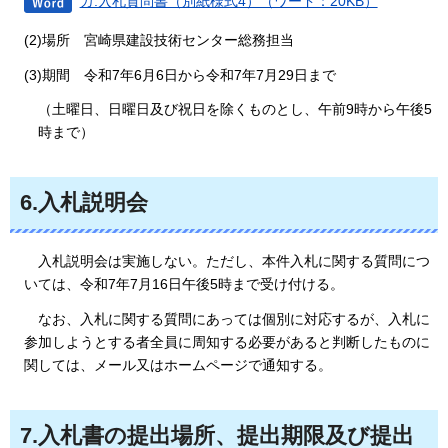
カ.入札質問書（別紙様式4）（ワード：20KB）
(2)場所
宮
崎県建設技術センター総務担当
(3)期間
令
和7年6月6日から令和7年7月29日まで
（土曜日、日曜日及び祝日を除くものとし、午前9時から午後5
時まで）
6.入札説明会
入
札説明会は実施しない。ただし、本件入札に関する質問につ
いては、令和7年7月16日午後5時まで受け付ける。
な
お、入札に関する質問にあっては個別に対応するが、入札に
参加しようとする者全員に周知する必要があると判断したものに
関しては、メール又はホームページで通知する。
7.入札書の提出場所、提出期限及び提出