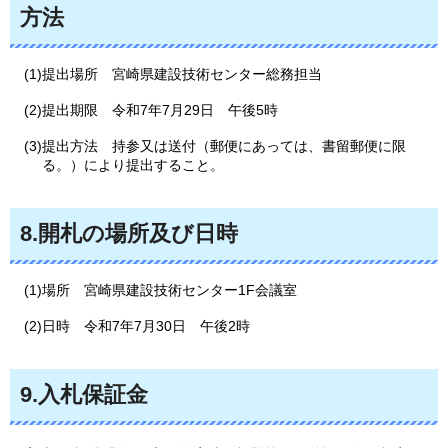
方法
(1)提出場所
宮
崎県建設技術センター総務担当
(2)提出期限
令
和7年7月29日
午
後5時
(3)提出方法
持
参又は送付（郵便にあっては、書留郵便に限
る。）により提出すること。
8.開札の場所及び日時
(1)場所
宮
崎県建設技術センター1F会議室
(2)日時
令
和7年7月30日
午
後2時
9.入札保証金