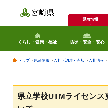
宮崎県
緊急情報
くらし・健康・福祉
防災・安全・安心
トップ
>
県政情報
>
入札・調達・売却
>
入札情報
>
県立学校UTMライセン