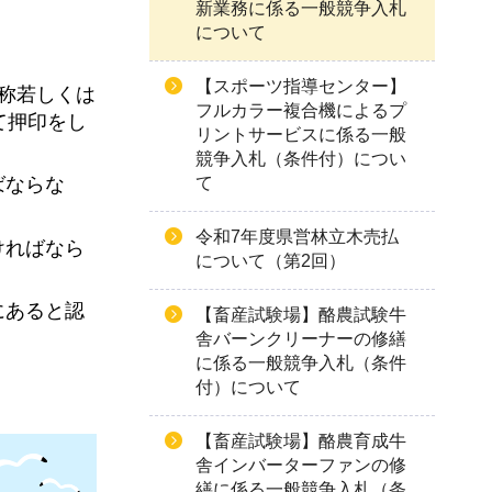
新業務に係る一般競争入札
について
【スポーツ指導センター】
名称若しくは
フルカラー複合機によるプ
て押印をし
リントサービスに係る一般
競争入札（条件付）につい
て
ばならな
令和7年度県営林立木売払
ければなら
について（第2回）
にあると認
【畜産試験場】酪農試験牛
舎バーンクリーナーの修繕
に係る一般競争入札（条件
付）について
【畜産試験場】酪農育成牛
舎インバーターファンの修
繕に係る一般競争入札（条