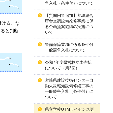
争入札（条件付）について
【質問回答追加】都城総合
庁舎空調設備改修事業に係
付ける。な
る企画提案協議の実施につ
あると判断
いて
警備保障業務に係る条件付
一般競争入札について
令和7年度県営林立木売払
について（第3回）
宮崎県建設技術センター自
動火災報知設備修繕工事の
一般競争入札（条件付）に
ついて
県立学校UTMライセンス更