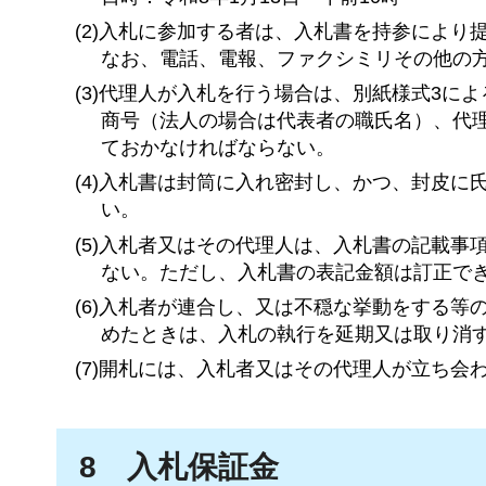
(2)入札に参加する者は、入札書を持参により
なお、電話、電報、ファクシミリその他の
(3)代理人が入札を行う場合は、別紙様式3
商号（法人の場合は代表者の職氏名）、代
ておかなければならない。
(4)入札書は封筒に入れ密封し、かつ、封皮
い。
(5)入札者又はその代理人は、入札書の記載
ない。ただし、入札書の表記金額は訂正で
(6)入札者が連合し、又は不穏な挙動をする
めたときは、入札の執行を延期又は取り消
(7)開札には、入札者又はその代理人が立ち会
8
入札
保証金