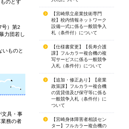
るものとす
【宮崎県立産業技術専門
校】校内情報ネットワーク
設備一式に係る一般競争入
7号）第2
札（条件付）について
暴力団若し
【仕様書変更】【長寿介護
ないものと
課】フルカラー複合機の複
写サービスに係る一般競争
入札（条件付）について
【追加・修正あり】【産業
政策課】フルカラー複合機
の賃貸借及び保守等に係る
一般競争入札（条件付）に
ついて
が文具・事
【宮崎身体障害者相談セン
算業務の者
ター】フルカラー複合機の