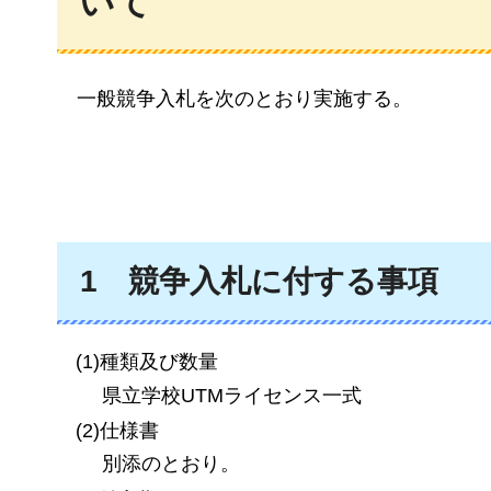
いて
一般
競争入札を次のとおり実施する。
1
競争入札に
付する事項
(1)種類及び数量
県立学校UTMライセンス一式
(2)仕様書
別添のとおり。