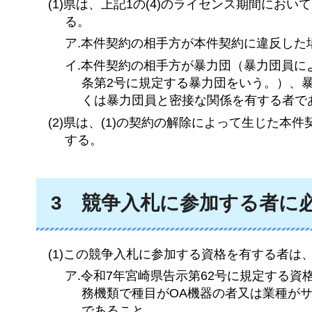
(1)県は、上記1の(4)のライセンス期間に
る。
ア.本件契約の相手方が本件契約に違反した
イ.本件契約の相手方が暴力団（暴力団員に
条第2号に規定する暴力団をいう。）、
くは暴力団員と密接な関係を有する者で
(2)県は、(1)の契約の解除によって生じた
する。
3
競争入札に
参加する者に
(1)この競争入札に参加する資格を有する者
ア.令和7年宮崎県告示第62号に規定する
務機類で種目がOA機器の者又は業種が
であること。