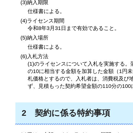
(3)納入期限
仕様書による。
(4)ライセンス期間
令和8年3月31日まで有効であること。
(5)納入場所
仕様書による。
(6)入札方法
(1)のライセンスについて入札を実施する
の10に相当する金額を加算した金額（1円
札価格とするので、入札者は、消費税及び
ず、見積もった契約希望金額の110分の10
2
契約に係る
特約事項