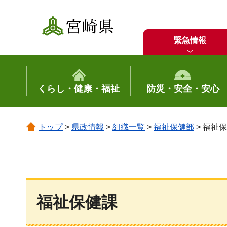
宮崎県
緊急情報
くらし・健康・福祉
防災・安全・安心
トップ
>
県政情報
>
組織一覧
>
福祉保健部
> 福祉
福祉保健課