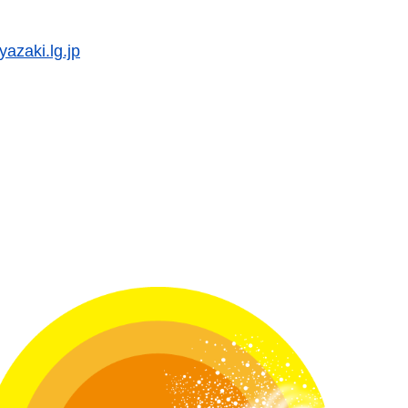
azaki.lg.jp