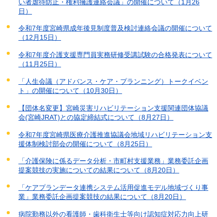
い者虐待防止・権利擁護連絡会議」の開催について（1月26
日）
令和7年度宮崎県成年後見制度普及検討連絡会議の開催について
（12月15日）
令和7年度介護支援専門員実務研修受講試験の合格発表について
（11月25日）
「人生会議（アドバンス・ケア・プランニング）トークイベン
ト」の開催について（10月30日）
【団体名変更】宮崎災害リハビリテーション支援関連団体協議
会(宮崎JRAT)との協定締結式について（8月27日）
令和7年度宮崎県医療介護推進協議会地域リハビリテーション支
援体制検討部会の開催について（8月25日）
「介護保険に係るデータ分析・市町村支援業務」業務委託企画
提案競技の実施についての結果について（8月20日）
「ケアプランデータ連携システム活用促進モデル地域づくり事
業」業務委託企画提案競技の結果について（8月20日）
病院勤務以外の看護師・歯科衛生士等向け認知症対応力向上研