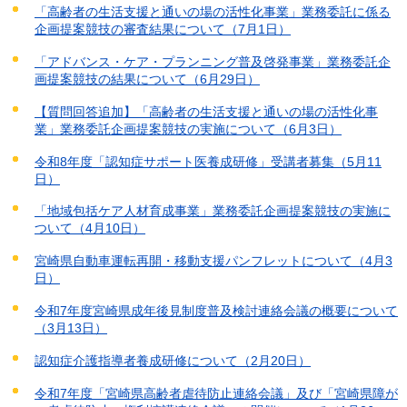
「高齢者の生活支援と通いの場の活性化事業」業務委託に係る
企画提案競技の審査結果について（7月1日）
「アドバンス・ケア・プランニング普及啓発事業」業務委託企
画提案競技の結果について（6月29日）
【質問回答追加】「高齢者の生活支援と通いの場の活性化事
業」業務委託企画提案競技の実施について（6月3日）
令和8年度「認知症サポート医養成研修」受講者募集（5月11
日）
「地域包括ケア人材育成事業」業務委託企画提案競技の実施に
ついて（4月10日）
宮崎県自動車運転再開・移動支援パンフレットについて（4月3
日）
令和7年度宮崎県成年後見制度普及検討連絡会議の概要について
（3月13日）
認知症介護指導者養成研修について（2月20日）
令和7年度「宮崎県高齢者虐待防止連絡会議」及び「宮崎県障が