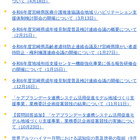
ついて（4月18日）
令和6年度宮崎県医療介護推進協議会地域リハビリテーション支
援体制検討部会の開催について（3月13日）
令和6年度宮崎県成年後見制度普及検討連絡会議の概要について
（2月21日）
令和6年度宮崎県高齢者虐待防止連絡会議及び宮崎県障がい者虐
待防止・権利擁護連絡会議の開催について（1月27日）
令和6年度地域包括支援センター機能強化事業に係る報告研修会
の開催について（1月15日）
令和6年度宮崎県成年後見制度普及検討連絡会議の開催について
（12月16日）
「ケアプランデータ連携システム活用促進モデル地域づくり支
援事業」業務委託企画提案競技の結果について（11月11日）
【質問回答追加】「ケアプランデータ連携システム活用促進モ
デル地域づくり支援事業」業務委託企画提案競技の実施につい
て（10月23日）
世界アルツハイマー月間における認知症の普及啓発の取組（9月