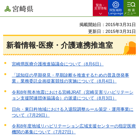
緊急・
宮崎県
災害情報
閲覧補助
検索
Language
メニュー
掲載開始日：2015年3月31日
更新日：2015年3月31日
新着情報-医療・介護連携推進室
宮崎県医療介護推進協議会について（8月6日）
「認知症の早期発見・早期診断を推進するための普及啓発事
業」業務委託企画提案競技の実施について（8月4日）
令和8年熊本地震における宮崎JRAT（宮崎災害リハビリテーシ
ョン支援関連団体協議会）の派遣について（8月3日）
日向・東臼杵地域における入退院調整ルール策定・運用事業に
ついて（7月29日）
令和8年度地域リハビリテーション広域支援センターの指定医療
機関の募集について（7月27日）