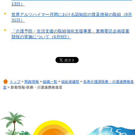
13日）
世界アルツハイマー月間における認知症の普及啓発の取組（8月
31日）
「介護予防・生活支援の取組強化支援事業」業務委託企画提案
競技の実施について（6月9日）
トップ
>
県政情報
>
組織一覧
>
福祉保健部
>
長寿介護課医療・介護連携推進
室
> 新着情報-医療・介護連携推進室