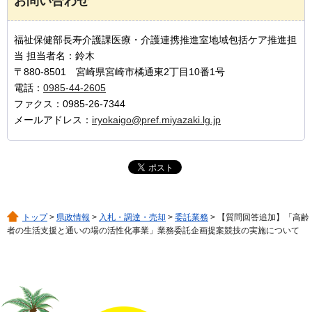
お問い合わせ
福祉保健部長寿介護課医療・介護連携推進室地域包括ケア推進担
当 担当者名：鈴木
〒880-8501 宮崎県宮崎市橘通東2丁目10番1号
電話：
0985-44-2605
ファクス：0985-26-7344
メールアドレス：
iryokaigo@pref.miyazaki.lg.jp
トップ
>
県政情報
>
入札・調達・売却
>
委託業務
> 【質問回答追加】「高齢
者の生活支援と通いの場の活性化事業」業務委託企画提案競技の実施について