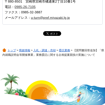
〒880-8501 宮崎県宮崎市橘通東2丁目10番1号
電話：
0985-26-7105
ファクス：0985-32-3887
メールアドレス：
u-turn@pref.miyazaki.lg.jp
トップ
>
県政情報
>
入札・調達・売却
>
委託業務
> 【質問書回答追加】「県
内就職説明会等開催事業」業務委託に関する企画提案競技の実施について