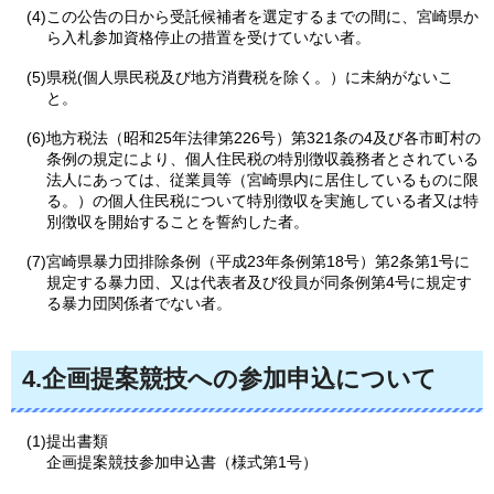
(4)この公告の日から受託候補者を選定するまでの間に、宮崎県か
ら入札参加資格停止の措置を受けていない者。
(5)県税(個人県民税及び地方消費税を除く。）に未納がないこ
と。
(6)地方税法（昭和25年法律第226号）第321条の4及び各市町村の
条例の規定により、個人住民税の特別徴収義務者とされている
法人にあっては、従業員等（宮崎県内に居住しているものに限
る。）の個人住民税について特別徴収を実施している者又は特
別徴収を開始することを誓約した者。
(7)宮崎県暴力団排除条例（平成23年条例第18号）第2条第1号に
規定する暴力団、又は代表者及び役員が同条例第4号に規定す
る暴力団関係者でない者。
4.企画提案競技への参加申込について
(1)提出書類
企画提案競技参加申込書（様式第1号）