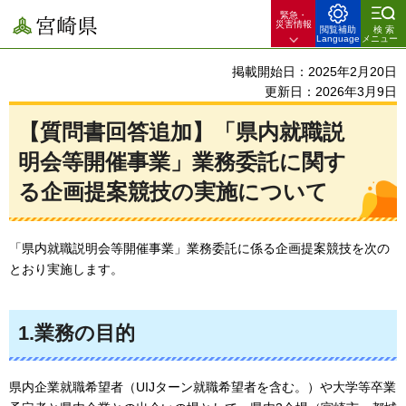
緊急・
宮崎県
災害情報
閲覧補助
検索
Language
メニュー
掲載開始日：2025年2月20日
更新日：2026年3月9日
【質問書回答追加】「県内就職説
明会等開催事業」業務委託に関す
る企画提案競技の実施について
「県内就職説明会等開催事業」業務委託に係る企画提案競技を次の
とおり実施します。
1.業務の目的
県内企業就職希望者（UIJターン就職希望者を含む。）や大学等卒業