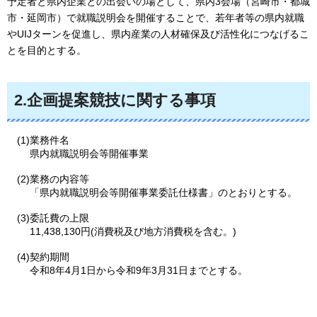
予定者と県内企業との出会いの場として、県内3会場（宮崎市・都城
市・延岡市）で就職説明会を開催することで、若年者等の県内就職
やUIJターンを促進し、県内産業の人材確保及び活性化につなげるこ
とを目的とする。
2.企画提案競技に関する事項
(1)業務件名
県内就職説明会等開催事業
(2)業務の内容等
「県内就職説明会等開催事業委託仕様書」のとおりとする。
(3)委託費の上限
11,438,130円(消費税及び地方消費税を含む。)
(4)契約期間
令和8年4月1日から令和9年3月31日までとする。