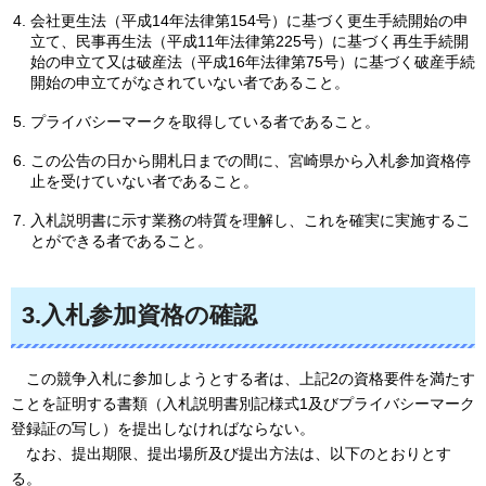
会社更生法（平成14年法律第154号）に基づく更生手続開始の申
立て、民事再生法（平成11年法律第225号）に基づく再生手続開
始の申立て又は破産法（平成16年法律第75号）に基づく破産手続
開始の申立てがなされていない者であること。
プライバシーマークを取得している者であること。
この公告の日から開札日までの間に、宮崎県から入札参加資格停
止を受けていない者であること。
入札説明書に示す業務の特質を理解し、これを確実に実施するこ
とができる者であること。
3.入札参加資格の確認
こ
の競争入札に参加しようとする者は、上記2の資格要件を満たす
ことを証明する書類（入札説明書別記様式1及びプライバシーマーク
登録証の写し）を提出しなければならない。
な
お、提出期限、提出場所及び提出方法は、以下のとおりとす
る。