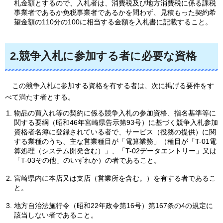
札金額とするので、入札者は、消費税及び地方消費税に係る課税
事業者であるか免税事業者であるかを問わず、見積もった契約希
望金額の110分の100に相当する金額を入札書に記載すること。
2.競争入札に参加する者に必要な資格
こ
の競争入札に参加する資格を有する者は、次に掲げる要件をす
べて満たす者とする。
物品の買入れ等の契約に係る競争入札の参加資格、指名基準等に
関する要綱（昭和46年宮崎県告示第93号）に基づく競争入札参加
資格者名簿に登録されている者で、サービス（役務の提供）に関
する業種のうち、主な営業種目が「電算業務」（種目が「T-01電
算処理（システム開発含む）」、「T-02データエントリー」又は
「T-03その他」のいずれか）の者であること。
宮崎県内に本店又は支店（営業所を含む。）を有する者であるこ
と。
地方自治法施行令（昭和22年政令第16号）第167条の4の規定に
該当しない者であること。