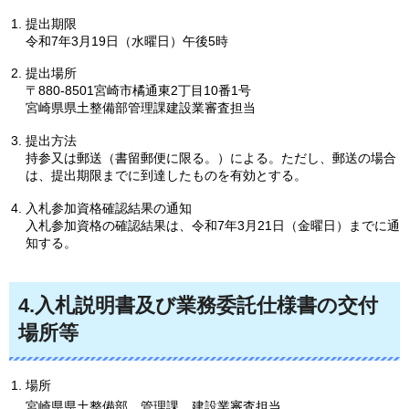
提出期限
令和7年3月19日（水曜日）午後5時
提出場所
〒880-8501宮崎市橘通東2丁目10番1号
宮崎県県土整備部管理課建設業審査担当
提出方法
持参又は郵送（書留郵便に限る。）による。ただし、郵送の場合
は、提出期限までに到達したものを有効とする。
入札参加資格確認結果の通知
入札参加資格の確認結果は、令和7年3月21日（金曜日）までに通
知する。
4.入札説明書及び業務委託仕様書の交付
場所等
場所
宮崎県県土整備部
管
理課
建
設業審査担当