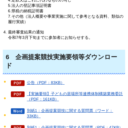
4.定款又はこれに代わるものの写し
5.法人の登記事項証明書
6.県税の納税証明書
7.その他（法人概要や事業実施に関して参考となる資料、類似の
履行実績）
最終審査結果の通知
令和7年3月下旬までに参加者にお知らせする。
6
企画提案競技実施要領等ダウンロー
ド
公告（PDF：83KB）
【実施要領】子どもの居場所等連携体制構築業務委託
（PDF：161KB）
別紙1：企画提案競技に関する質問票（ワード：
33KB）
別紙1：企画提案競技に関する質問票（PDF：47KB）