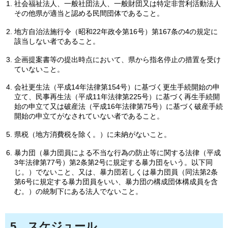
社会福祉法人、一般社団法人、一般財団又は特定非営利活動法人
その他県が適当と認める民間団体であること。
地方自治法施行令（昭和22年政令第16号）第167条の4の規定に
該当しない者であること。
企画提案書等の提出時点において、県から指名停止の措置を受け
ていないこと。
会社更生法（平成14年法律第154号）に基づく更生手続開始の申
立て、民事再生法（平成11年法律第225号）に基づく再生手続開
始の申立て又は破産法（平成16年法律第75号）に基づく破産手続
開始の申立てがなされていない者であること。
県税（地方消費税を除く。）に未納がないこと。
暴力団（暴力団員による不当な行為の防止等に関する法律（平成
3年法律第77号）第2条第2号に規定する暴力団をいう。以下同
じ。）でないこと、又は、暴力団若しくは暴力団員（同法第2条
第6号に規定する暴力団員をいい、暴力団の構成団体構成員を含
む。）の統制下にある法人でないこと。
5
スケジュール