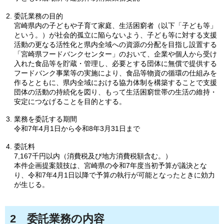
委託業務の目的
宮崎県内の子どもや子育て家庭、生活困窮者（以下「子ども等」
という。）が社会的孤立に陥らないよう、子ども等に対する支援
活動の更なる活性化と県内全域への資源の分配を目指し設置する
「宮崎県フードバンクセンター」のおいて、企業や個人から受け
入れた食品等を貯蔵・管理し、必要とする団体に無償で提供する
フードバンク事業等の実施により、食品等物資の循環の仕組みを
作るとともに、県内全域における協力体制を構築することで支援
団体の活動の持続化を図り、もって生活困窮世帯の生活の維持・
安定につなげることを目的とする。
業務を委託する期間
令和7年4月1日から令和8年3月31日まで
委託料
7,167千円以内（消費税及び地方消費税額含む。）
本件企画提案競技は、宮崎県の令和7年度当初予算が議決とな
り、令和7年4月1日以降で予算の執行が可能となったときに効力
が生じる。
2
委託業務の内容