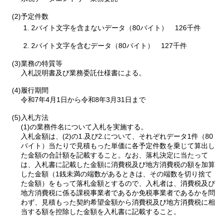
(2)予定件数
2バイト文字を含まないデータ（80バイト）
126
千件
2バイト文字を含むデータ（80バイト）
127
千件
(3)業務の特質等
入札説明書及び業務委託仕様書による。
(4)履行期間
令和7年4月1日から令和8年3月31日まで
(5)入札方法
(1)の業務件名について入札を実施する。
入札金額は、(2)の1.及び2.について、それぞれデータ1件（80
バイト）当たりで見積もった単価に各予定件数を乗じて算出し
た金額の合計額を記載すること。なお、落札決定に当たって
は、入札書に記載した金額に消費税及び地方消費税の額を加算
した金額（1銭未満の端数があるときは、その端数を切り捨て
た金額）をもって落札金額とするので、入札者は、消費税及び
地方消費税に係る課税事業者であるか免税事業者であるかを問
わず、見積もった契約希望金額から消費税及び地方消費税に相
当する額を控除した金額を入札書に記載すること。