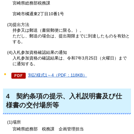
宮崎県総務部税務課
宮崎市橘通東2丁目10番1号
(3)提出方法
持参又は郵送（書留郵便に限る。）。
ただし、郵送の場合は、提出期限までに到達したものを有効と
する。
(4)入札参加資格確認結果の通知
入札参加資格の確認結果は、令和7年3月25日（火曜日）まで
に通知する。
別記様式1～4（PDF：118KB）
4
契約
条項の提示、入札説明書及び仕
様書の交付場所等
(1)場所
宮崎県総務部
税
務課
企
画管理担当