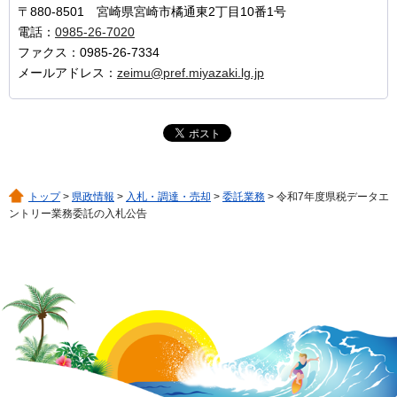
〒880-8501 宮崎県宮崎市橘通東2丁目10番1号
電話：
0985-26-7020
ファクス：0985-26-7334
メールアドレス：
zeimu@pref.miyazaki.lg.jp
トップ
>
県政情報
>
入札・調達・売却
>
委託業務
> 令和7年度県税データエ
ントリー業務委託の入札公告