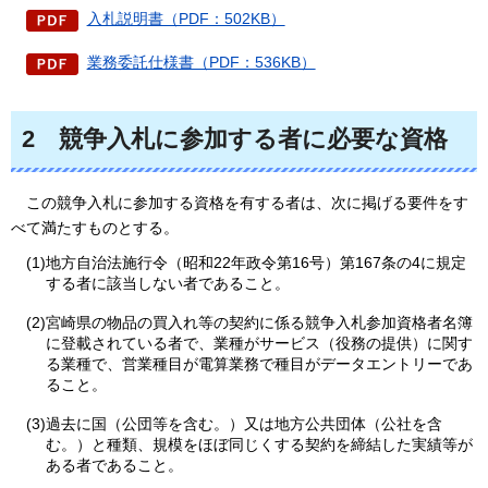
入札説明書（PDF：502KB）
業務委託仕様書（PDF：536KB）
2
競争
入札に参加する者に必要な資格
この
競争入札に参加する資格を有する者は、次に掲げる要件をす
べて満たすものとする。
(1)地方自治法施行令（昭和22年政令第16号）第167条の4に規定
する者に該当しない者であること。
(2)宮崎県の物品の買入れ等の契約に係る競争入札参加資格者名簿
に登載されている者で、業種がサービス（役務の提供）に関す
る業種で、営業種目が電算業務で種目がデータエントリーであ
ること。
(3)過去に国（公団等を含む。）又は地方公共団体（公社を含
む。）と種類、規模をほぼ同じくする契約を締結した実績等が
ある者であること。