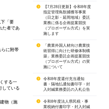
【7月28日更新】令和8年度
指定管理鳥獣捕獲等事業
（日之影・延岡地域）委託
以下「要
業務に係る企画提案競技
れた者であ
（プロポーザル方式）を実
施します
「農業外国人材向け農業技
れらに附帯
術習得に向けた研修体制構
築」業務委託企画提案競技
（プロポーザル方式）の実
施について
令和8年度還付充当通知
じくする一
書・隔地払通知書印字・封
行している
入封緘業務委託の入札公告
令和8年度法人県民税・事
る建物（施
業税納付書印字・封入封緘