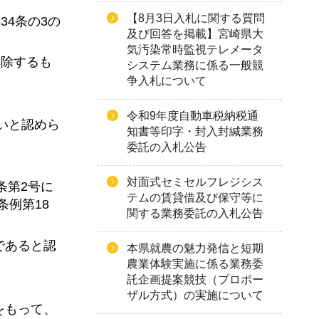
【8月3日入札に関する質問
34条の3の
及び回答を掲載】宮崎県大
気汚染常時監視テレメータ
解除するも
システム業務に係る一般競
争入札について
令和9年度自動車税納税通
いと認めら
知書等印字・封入封緘業務
委託の入札公告
対面式セミセルフレジシス
条第2号に
テムの賃貸借及び保守等に
条例第18
関する業務委託の入札公告
であると認
本県就農の魅力発信と短期
農業体験実施に係る業務委
託企画提案競技（プロポー
ザル方式）の実施について
をもって、