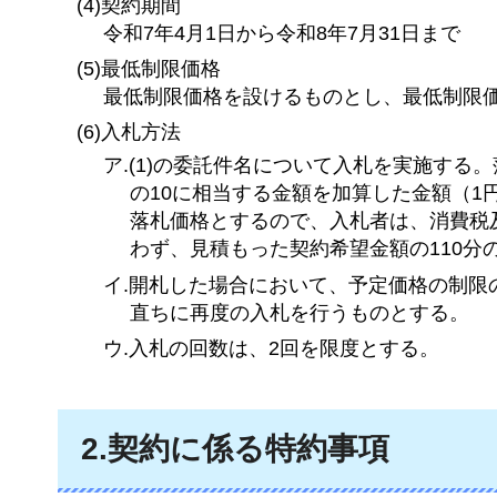
(4)契約期間
令和7年4月1日から令和8年7月31日まで
(5)最低制限価格
最低制限価格を設けるものとし、最低制限
(6)入札方法
ア.(1)の委託件名について入札を実施する
の10に相当する金額を加算した金額（
落札価格とするので、入札者は、消費税
わず、見積もった契約希望金額の110分
イ.開札した場合において、予定価格の制
直ちに再度の入札を行うものとする。
ウ.入札の回数は、2回を限度とする。
2.契約に係る特約事項