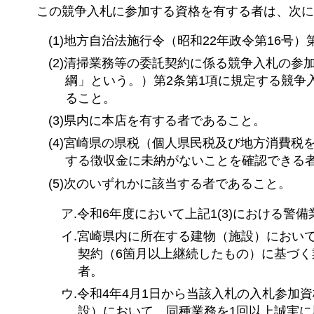
この競争入札に参加する資格を有する者は、次に
(1)地方自治法施行令（昭和22年政令第16号
(2)清掃業務等の委託契約に係る競争入札の参加
綱」という。）第2条第1項に規定する競争
ること。
(3)県内に本店を有する者であること。
(4)宮崎県の県税（個人県民税及び地方消費
する徴収金に未納がないことを確認できる
(5)次のいずれかに該当する者であること。
ア.令和6年度において上記1(3)における
イ.宮崎県内に所在する建物（施設）におい
契約（6箇月以上継続したもの）に基づく
者。
ウ.令和4年4月1日から当該入札の入札参
設）において、同種業務を1回以上誠実