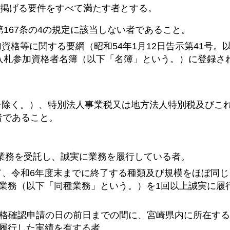
掲げる要件をすべて満たす者とする。
）第167条の4の規定に該当しない者であること。
資格等に関する要綱（昭和54年1月12日告示第41号。
入札参加資格者名簿（以下「名簿」という。）に登録さ
税を除く。）、特別法人事業税又は地方法人特別税及びこ
者であること。
警備業務を受託し、誠実に業務を履行している者。
て、令和6年度末までに終了する種類及び規模をほぼ同
業務（以下「同種業務」という。）を1回以上誠実に履
加資格確認申請の日の前日までの間に、宮崎県内に所在す
に履行した実績を有する者。