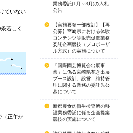
業務委託(1月～3月)の入札
公告
受けていない
【実施要領一部改訂】【再
9条若しく
公募】宮崎県における体験
コンテンツ等販売促進業務
委託企画競技（プロポーザ
ル方式）の実施について
「国際園芸博覧会出展事
業」に係る宮崎県花き出展
ブース設計、設営、維持管
理に関する業務の委託先公
募について
新都農食肉衛生検査所の移
設業務委託に係る企画提案
で（正午か
競技の実施について