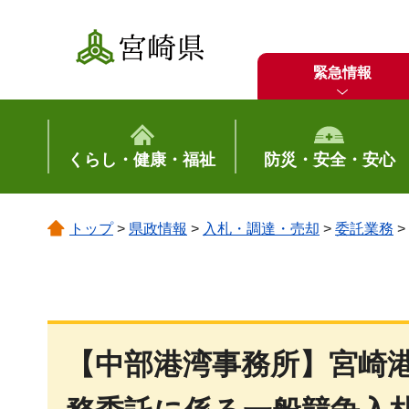
宮崎県
緊急情報
くらし・健康・福祉
防災・安全・安心
トップ
>
県政情報
>
入札・調達・売却
>
委託業務
>
【中部港湾事務所】宮崎