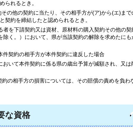
められるとき。
約その他の契約に当たり、その相手方が(ア)から(エ)ま
と契約を締結したと認められるとき。
該当する者を下請契約又は資材、原材料の購入契約その他の
合を除く。）において、県が当該契約の解除を求めたにも
本件契約の相手方が本件契約に違反した場合
度において本件契約に係る県の歳出予算が減額され、又は
本件契約の相手方の損害については、その賠償の責めを負わ
要な資格