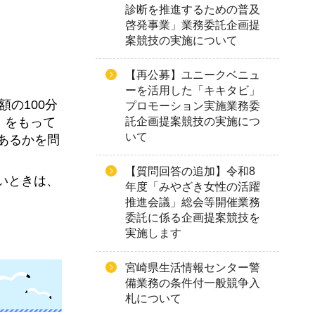
診断を推進するための普及
啓発事業」業務委託企画提
案競技の実施について
【再公募】ユニークベニュ
ーを活用した「キキタビ」
の100分
プロモーション実施業務委
託企画提案競技の実施につ
）をもって
いて
あるかを問
【質問回答の追加】令和8
いときは、
年度「みやざき女性の活躍
推進会議」総会等開催業務
委託に係る企画提案競技を
実施します
宮崎県生活情報センター警
備業務の条件付一般競争入
札について