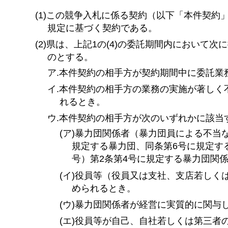
(1)この競争入札に係る契約（以下「本件契約」
規定に基づく契約である。
(2)県は、上記1の(4)の委託期間内におい
のとする。
ア.本件契約の相手方が契約期間中に委託業
イ.本件契約の相手方の業務の実施が著し
れるとき。
ウ.本件契約の相手方が次のいずれかに該当
(ア)暴力団関係者（暴力団員による不当
規定する暴力団、同条第6号に規定す
号）第2条第4号に規定する暴力団関
(イ)役員等（役員又は支社、支店若し
められるとき。
(ウ)暴力団関係者が経営に実質的に関与
(エ)役員等が自己、自社若しくは第三