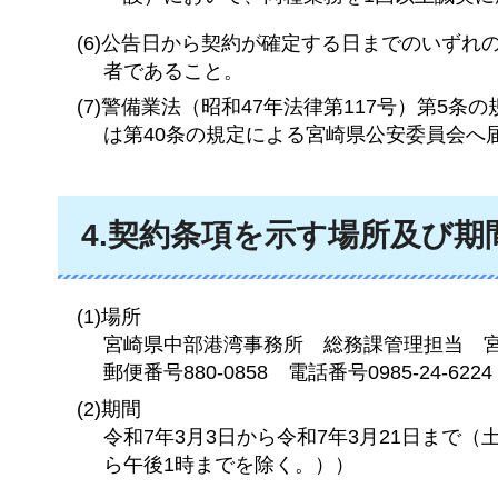
(6)公告日から契約が確定する日までのいず
者であること。
(7)警備業法（昭和47年法律第117号）第5
は第40条の規定による宮崎県公安委員会へ
4.契約条項を示す場所及び期
(1)場所
宮崎県中部港湾事務所
総務課
管理担当
郵便番号880-0858
電話番号
0985-24-6224
(2)期間
令和7年3月3日から令和7年3月21日まで
ら午後1時までを除く。））