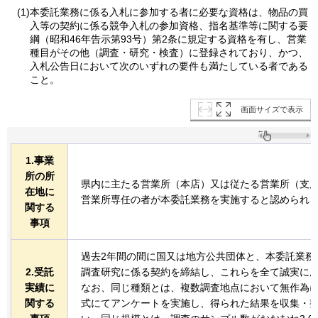
(1)本委託業務に係る入札に参加する者に必要な資格は、物品の買
入等の契約に係る競争入札の参加資格、指名基準等に関する要
綱（昭和46年告示第93号）第2条に規定する資格を有し、営業
種目がその他（調査・研究・検査）に登録されており、かつ、
入札公告日において次のいずれの要件も満たしている者である
こと。
画面サイズで表示
1.事業
所の所
県内に主たる営業所（本店）又は従たる営業所（支
在地に
営業所専任の者が本委託業務を実施すると認められ
関する
事項
過去2年間の間に国又は地方公共団体と、本委託業務
2.受託
調査研究に係る契約を締結し、これらを全て誠実に
実績に
なお、同じ種類とは、複数調査地点において無作為
関する
式にてアンケートを実施し、得られた結果を収集・