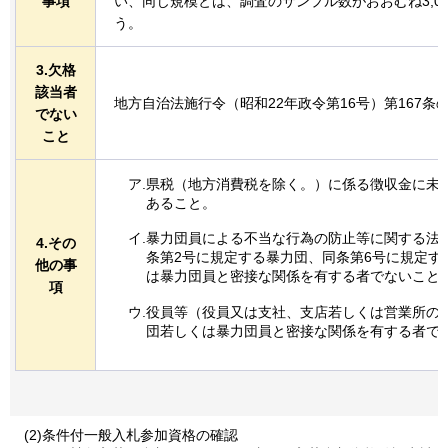
事項
い、同じ規模とは、調査のサンプル数がおおむね3,0
う。
3.欠格
該当者
地方自治法施行令（昭和22年政令第16号）第167条
でない
こと
ア.県税（地方消費税を除く。）に係る徴収金に未
あること。
イ.暴力団員による不当な行為の防止等に関する法律
4.その
条第2号に規定する暴力団、同条第6号に規定す
他の事
は暴力団員と密接な関係を有する者でないこと
項
ウ.役員等（役員又は支社、支店若しくは営業所の
団若しくは暴力団員と密接な関係を有する者で
(2)条件付一般入札参加資格の確認