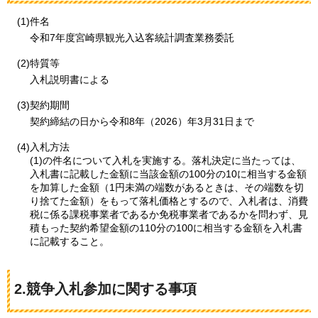
(1)件名
令和7年度宮崎県観光入込客統計調査業務委託
(2)特質等
入札説明書による
(3)契約期間
契約締結の日から令和8年（2026）年3月31日まで
(4)入札方法
(1)の件名について入札を実施する。落札決定に当たっては、
入札書に記載した金額に当該金額の100分の10に相当する金額
を加算した金額（1円未満の端数があるときは、その端数を切
り捨てた金額）をもって落札価格とするので、入札者は、消費
税に係る課税事業者であるか免税事業者であるかを問わず、見
積もった契約希望金額の110分の100に相当する金額を入札書
に記載すること。
2.競争入札参加に関する事項