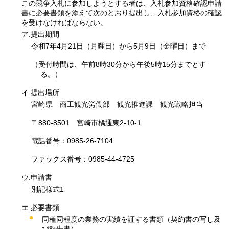
この競争入札に参加しようとする者は、入札参加資格確認申請
書に必要書類を添えて次のとおり提出し、入札参加資格の確認
を受けなければならない。
ア.提出期間
令和7年4月21日（月曜日）から5月9日（金曜日）まで
（受付時間は、午前8時30分から午後5時15分までとす
る。）
イ.提出場所
宮崎県
商工
観光労働部
観光
推進課
観光戦略
担当
〒880-8501
宮崎
市橘通東2-10-1
電話番号：0985-26-7104
ファックス番号：0985-44-4725
ウ.申請書
別記様式1
エ.必要書類
同種同程度の業務の実績を証する書類（契約書の写し及