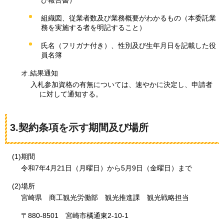
び報告書）
組織図、従業者数及び業務概要がわかるもの（本委託業
務を実施する者を明記すること）
氏名（フリガナ付き）、性別及び生年月日を記載した役
員名簿
オ.結果通知
入札参加資格の有無については、速やかに決定し、申請者
に対して通知する。
3.契約条項を示す期間及び場所
(1)期間
令和7年4月21日（月曜日）から5月9日（金曜日）まで
(2)場所
宮崎県
商
工観光労働部
観
光推進課
観光戦略
担当
〒880-8501
宮崎市
橘通東2-10-1