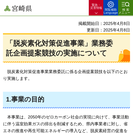
緊急・
宮崎県
災害情報
閲覧補助
検索
Language
メニュー
掲載開始日：2025年4月8日
更新日：2025年4月8日
「脱炭素化対策促進事業」業務委
託企画提案競技の実施について
脱炭素化対策促進事業業務委託に係る企画提案競技を以下のとお
り実施します。
1.事業の目的
本事業は、2050年のゼロカーボン社会の実現に向けて、事業活動
に伴う温室効果ガスの排出を削減するため、県内事業者に対し、省
エネの推進や再生可能エネルギーの導入など、脱炭素経営の促進を