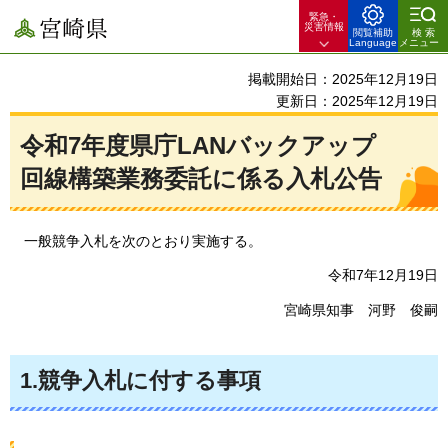
緊急・
宮崎県
災害情報
閲覧補助
検索
Language
メニュー
掲載開始日：2025年12月19日
更新日：2025年12月19日
令和7年度県庁LANバックアップ
回線構築業務委託に係る入札公告
一般競争入札を
次のとおり実施する。
令和7年12月19日
宮崎県知事
河野
俊嗣
1.競争入札に付する事項