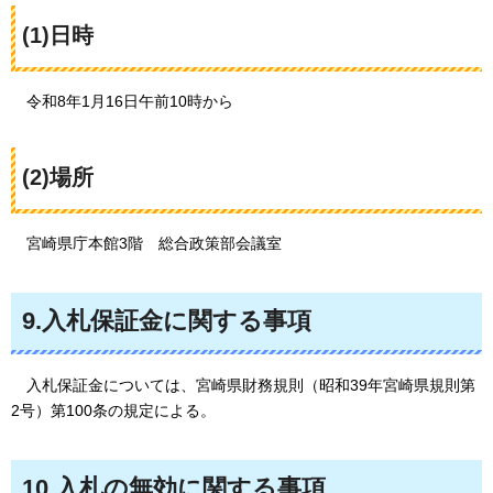
(1)日時
令和8
年1月16日午前10時から
(2)場所
宮崎県庁
本館3階
総合政策部
会議室
9.入札保証金に関する事項
入札保証金については、
宮崎県財務規則（昭和39年宮崎県規則第
2号）第100条の規定による。
10.入札の無効に関する事項