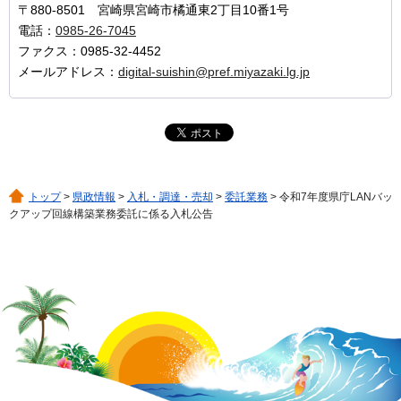
〒880-8501 宮崎県宮崎市橘通東2丁目10番1号
電話：
0985-26-7045
ファクス：0985-32-4452
メールアドレス：
digital-suishin@pref.miyazaki.lg.jp
トップ
>
県政情報
>
入札・調達・売却
>
委託業務
> 令和7年度県庁LANバッ
クアップ回線構築業務委託に係る入札公告