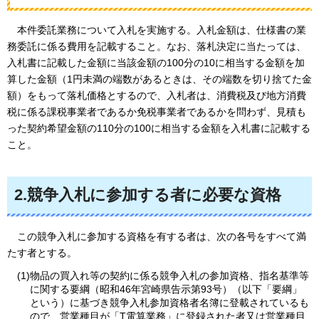
本件
委託業務について入札を実施する。入札金額は、仕様書の業
務委託に係る費用を記載すること。なお、落札決定に当たっては、
入札書に記載した金額に当該金額の100分の10に相当する金額を加
算した金額（1円未満の端数があるときは、その端数を切り捨てた金
額）をもって落札価格とするので、入札者は、消費税及び地方消費
税に係る課税事業者であるか免税事業者であるかを問わず、見積も
った契約希望金額の110分の100に相当する金額を入札書に記載する
こと。
2.競争入札に参加する者に必要な資格
この
競争入札に参加する資格を有する者は、次の各号をすべて満
たす者とする。
(1)物品の買入れ等の契約に係る競争入札の参加資格、指名基準等
に関する要綱（昭和46年宮崎県告示第93号）（以下「要綱」
という）に基づき競争入札参加資格者名簿に登載されているも
ので、営業種目が「T電算業務」に登録された者又は営業種目