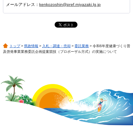
メールアドレス：
kenkozoshin@pref.miyazaki.lg.jp
トップ
>
県政情報
>
入札・調達・売却
>
委託業務
> 令和6年度健康づくり普
及啓発事業業務委託企画提案競技（プロポーザル方式）の実施について