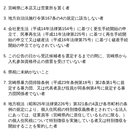
宮崎県に本店又は営業所を置く者
地方自治法施行令第167条の4の規定に該当しない者
会社更生法（平成14年法律第154号）に基づく更生手続開始の申
立て、民事再生法（平成11年法律第225号）に基づく再生手続開
始の申立て又は破産法（平成16年法律第75号）に基づく破産手続
開始の申立てがなされていない者
この公告の日から受託候補者を選定するまでの間に、宮崎県から
入札参加資格停止の措置を受けていない者
県税に未納がないこと
宮崎県暴力団排除条例（平成23年条例第18号）第2条第1号に規
定する暴力団、又は代表者及び役員が同条例第4号に規定する暴
力団関係者でない者
地方税法（昭和25年法律第226号）第321条の4及び各市町村の条
例の規定により、個人住民税の特別徴収義務者とされている法人
にあっては、従業員等（宮崎県内に居住しているものに限る。）
の個人住民税について特別徴収を実施している者又は特別徴収を
開始することを誓約した者