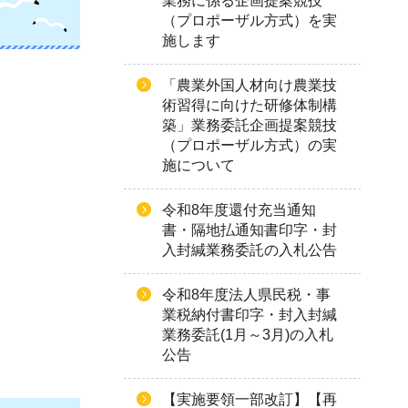
業務に係る企画提案競技
（プロポーザル方式）を実
施します
「農業外国人材向け農業技
術習得に向けた研修体制構
築」業務委託企画提案競技
（プロポーザル方式）の実
施について
令和8年度還付充当通知
書・隔地払通知書印字・封
入封緘業務委託の入札公告
令和8年度法人県民税・事
業税納付書印字・封入封緘
業務委託(1月～3月)の入札
公告
【実施要領一部改訂】【再