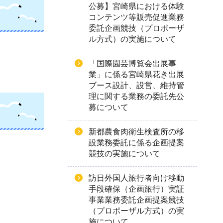
公募】宮崎県における体験
コンテンツ等販売促進業務
委託企画競技（プロポーザ
ル方式）の実施について
「国際園芸博覧会出展事
業」に係る宮崎県花き出展
ブース設計、設営、維持管
理に関する業務の委託先公
募について
新都農食肉衛生検査所の移
設業務委託に係る企画提案
競技の実施について
訪日外国人旅行者向け移動
手段確保（企画旅行）実証
事業業務委託企画提案競技
（プロポーザル方式）の実
施について