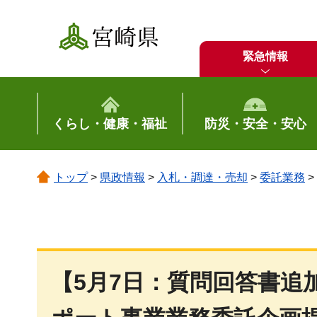
宮崎県
緊急情報
くらし・健康・福祉
防災・安全・安心
トップ
>
県政情報
>
入札・調達・売却
>
委託業務
>
【5月7日：質問回答書追