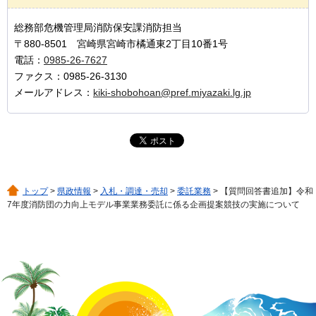
総務部危機管理局消防保安課消防担当
〒880-8501 宮崎県宮崎市橘通東2丁目10番1号
電話：
0985-26-7627
ファクス：0985-26-3130
メールアドレス：
kiki-shobohoan@pref.miyazaki.lg.jp
トップ
>
県政情報
>
入札・調達・売却
>
委託業務
> 【質問回答書追加】令和
7年度消防団の力向上モデル事業業務委託に係る企画提案競技の実施について