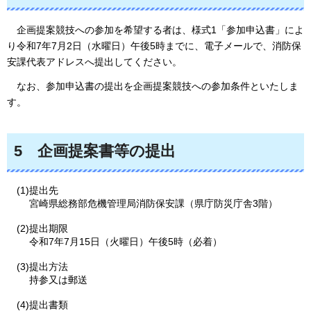
企画提案競技への
参加を希望する者は、様式1「参加申込書」によ
り令和7年7月2日（水曜日）午後5時までに、電子メールで、消防保
安課代表アドレスへ提出してください。
なお、
参加申込書の提出を企画提案競技への参加条件といたしま
す。
5
企
画提案書等の提出
(1)提出先
宮崎県総務部危機管理局消防保安課（県庁防災庁舎3階）
(2)提出期限
令和7年7月15日（火曜日）午後5時（必着）
(3)提出方法
持参又は郵送
(4)提出書類