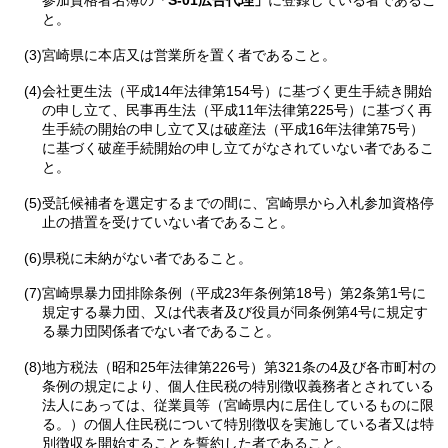
参加資格者名簿の
「S-01広告代理」
に登録している者であるこ
と。
(3)宮崎県に本店又は営業所を置く者であること。
(4)会社更生法（平成14年法律第154号）に基づく更生手続き開始
の申し立て、民事再生法（平成11年法律第225号）に基づく再
生手続の開始の申し立て又は破産法（平成16年法律第75号）
に基づく破産手続開始の申し立てがなされていない者であるこ
と。
(5)受託候補者を選定するまでの間に、宮崎県から入札参加資格停
止の措置を受けていない者であること。
(6)県税に未納がない者であること。
(7)宮崎県暴力団排除条例（平成23年条例第18号）第2条第1号に
規定する暴力団、又は代表者及び役員が同条例第4号に規定す
る暴力団関係者でない者であること。
(8)地方税法（昭和25年法律第226号）第321条の4及び各市町村の
条例の規定により、個人住民税の特別徴収義務者とされている
法人にあっては、従業員等（宮崎県内に居住しているものに限
る。）の個人住民税について特別徴収を実施している者又は特
別徴収を開始することを誓約した者であること。