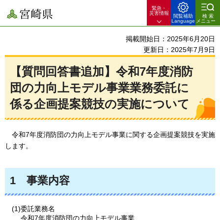
緊急・
宮崎県
災害情報
閲覧補助
検索
Language
メニュー
掲載開始日：2025年6月20日
更新日：2025年7月9日
【質問回答書追加】令和7年度消防
団の力向上モデル事業業務委託に
係る企画提案競技の実施について
令和7年度消防団の力向上モデル事業
に関する企画提案競技を実施
します。
1
事
業内容
(1)委託業務名
令和7年度消防団の力向上モデル事業