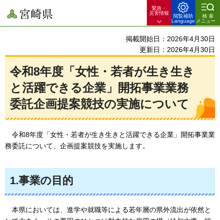
緊急・
宮崎県
災害情報
閲覧補助
検索
Language
メニュー
掲載開始日：2026年4月30日
更新日：2026年4月30日
令和8年度「女性・若者が生き生き
と活躍できる企業」開拓事業業務
委託企画提案競技の実施について
令和8年度
「女性・若者が生き生きと活躍できる企業」開拓事業業
務委託について、企画提案競技を実施します。
1.事業の目的
本県
においては、進学や就職等による若年層の県外流出が依然と