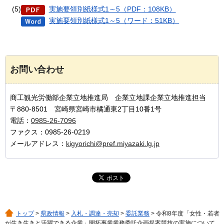
(5)
実施要領別紙様式1～5（PDF：108KB）
実施要領別紙様式1～5（ワード：51KB）
お問い合わせ
商工観光労働部企業立地推進局 企業立地課企業立地推進担当
〒880-8501 宮崎県宮崎市橘通東2丁目10番1号
電話：
0985-26-7096
ファクス：0985-26-0219
メールアドレス：
kigyorichi@pref.miyazaki.lg.jp
トップ
>
県政情報
>
入札・調達・売却
>
委託業務
> 令和8年度「女性・若者
が生き生きと活躍できる企業」開拓事業業務委託企画提案競技の実施について