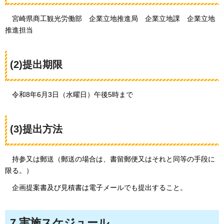
宮崎県
商工観光労働部
企業
立地推進局
企業
立地課
企業
立地
推進担当
(2)提出期限
令和8年6
月3日（水曜日）午後5時まで
(3)提出方法
持参又は
郵送（郵送の場合は、書留郵便又はそれと同等の手段に
限る。）
企画提案書及び見積書は電子メールでも提出すること。
7.実施スケジュール