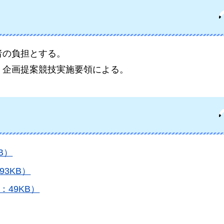
者の負担とする。
、企画提案競技実施要領による。
B）
3KB）
49KB）