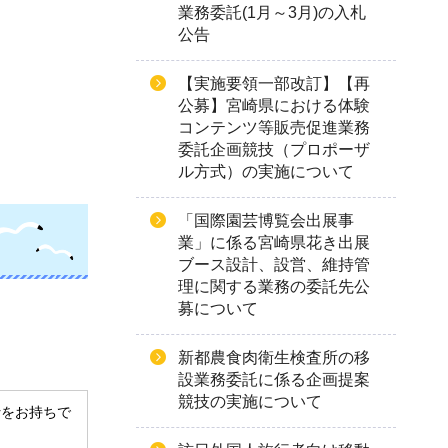
業務委託(1月～3月)の入札
公告
【実施要領一部改訂】【再
公募】宮崎県における体験
コンテンツ等販売促進業務
委託企画競技（プロポーザ
ル方式）の実施について
「国際園芸博覧会出展事
業」に係る宮崎県花き出展
ブース設計、設営、維持管
理に関する業務の委託先公
募について
新都農食肉衛生検査所の移
設業務委託に係る企画提案
競技の実施について
derをお持ちで