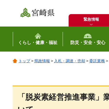
宮崎県
緊急情報
くらし・健康・福祉
防災・安全・安心
トップ
>
県政情報
>
入札・調達・売却
>
委託業務
>
「脱炭素経営推進事業」