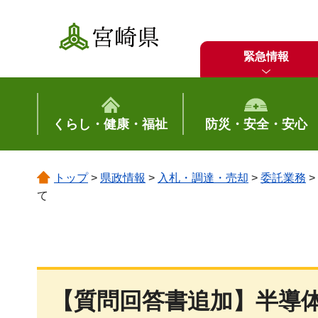
宮崎県
緊急情報
くらし・健康・福祉
防災・安全・安心
トップ
>
県政情報
>
入札・調達・売却
>
委託業務
>
て
【質問回答書追加】半導