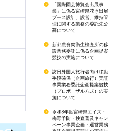
「国際園芸博覧会出展事
業」に係る宮崎県花き出展
ブース設計、設営、維持管
理に関する業務の委託先公
募について
新都農食肉衛生検査所の移
設業務委託に係る企画提案
競技の実施について
訪日外国人旅行者向け移動
手段確保（企画旅行）実証
事業業務委託企画提案競技
（プロポーザル方式）の実
施について
令和8年度宮崎県エイズ・
梅毒予防・検査普及キャン
ペーン事業企画・運営業務