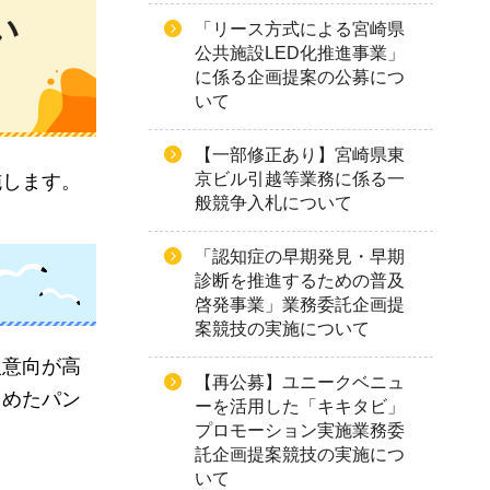
い
「リース方式による宮崎県
公共施設LED化推進事業」
に係る企画提案の公募につ
いて
【一部修正あり】宮崎県東
京ビル引越等業務に係る一
施します。
般競争入札について
「認知症の早期発見・早期
診断を推進するための普及
啓発事業」業務委託企画提
案競技の実施について
入意向が高
【再公募】ユニークベニュ
とめたパン
ーを活用した「キキタビ」
プロモーション実施業務委
託企画提案競技の実施につ
いて