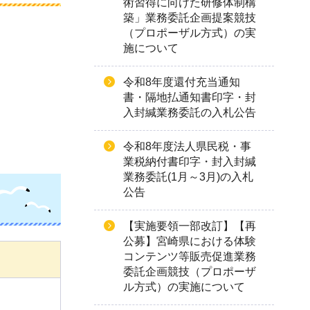
術習得に向けた研修体制構
築」業務委託企画提案競技
（プロポーザル方式）の実
施について
令和8年度還付充当通知
書・隔地払通知書印字・封
入封緘業務委託の入札公告
令和8年度法人県民税・事
業税納付書印字・封入封緘
業務委託(1月～3月)の入札
公告
【実施要領一部改訂】【再
公募】宮崎県における体験
コンテンツ等販売促進業務
委託企画競技（プロポーザ
ル方式）の実施について