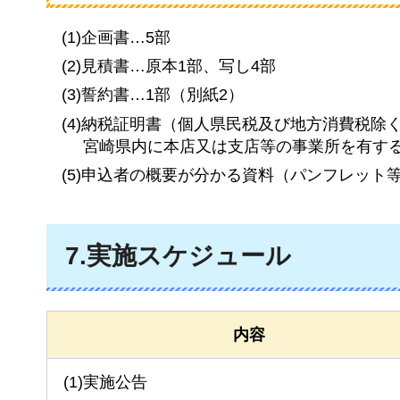
(1)企画書…5部
(2)見積書…原本1部、写し4部
(3)誓約書…1部（別紙2）
(4)納税証明書（個人県民税及び地方消費税除
宮崎県内に本店又は支店等の事業所を有す
(5)申込者の概要が分かる資料（パンフレット
7.実施スケジュール
内容
(1)実施公告