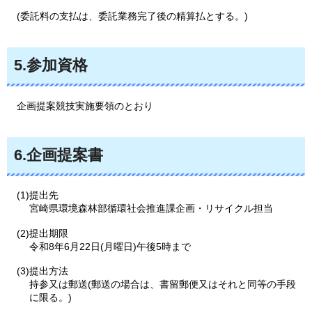
(
委託料の支払は、委託業務完了後の精算払とする。)
5.参加資格
企画
提案競技実施要領のとおり
6.企画提案書
(1)提出先
宮崎県環境森林部循環社会推進課企画・リサイクル担当
(2)提出期限
令和8年6月22日(月曜日)午後5時まで
(3)提出方法
持参又は郵送(郵送の場合は、書留郵便又はそれと同等の手段
に限る。)