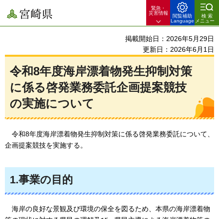
緊急・
宮崎県
災害情報
閲覧補助
検索
Language
メニュー
掲載開始日：2026年5月29日
更新日：2026年6月1日
令和8年度海岸漂着物発生抑制対策
に係る啓発業務委託企画提案競技
の実施について
令和8年度
海岸漂着物発生抑制対策に係る啓発業務委託について、
企画提案競技を実施する。
1.事業の目的
海岸の良好な景観及び環境の保全を図るため、本県の海岸漂着物