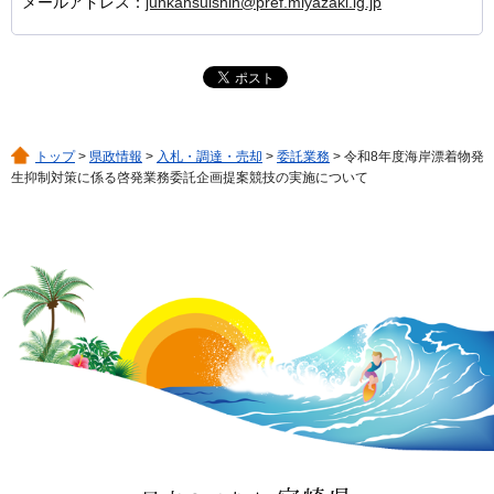
メールアドレス：
junkansuishin@pref.miyazaki.lg.jp
トップ
>
県政情報
>
入札・調達・売却
>
委託業務
> 令和8年度海岸漂着物発
生抑制対策に係る啓発業務委託企画提案競技の実施について