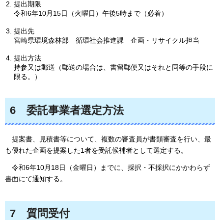
提出期限
令和6年10月15日（火曜日）午後5時まで（必着）
提出先
宮崎県環境森林部
循
環社会推進課
企
画・リサイクル担当
提出方法
持参又は郵送（郵送の場合は、書留郵便又はそれと同等の手段に
限る。）
6
委託
事業者選定方法
提案書、見積書等について、複数の審査員が書類審査を行い、最
も優れた企画を提案した1者を受託候補者として選定する。
令和6年10月18日（金曜日）までに、採択・不採択にかかわらず
書面にて通知する。
7
質
問受付