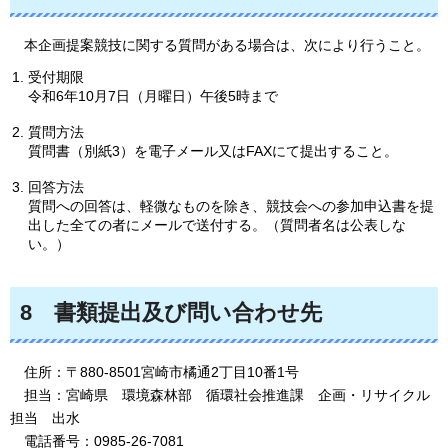
本
企画提案競技に関する質問がある場合は、次により行うこと。
受付期限
令和6年10月7日（月曜日）午後5時まで
質問方法
質問書（別紙3）を電子メール又はFAXにて提出すること。
回答方法
質問への回答は、軽微なものを除き、競技会への参加申込書を提
出した全ての者にメールで送付する。（質問者名は公表しな
い。）
8
書
類提出及び問い合わせ先
住
所：〒880-8501宮崎市橘通2丁目10番1号
担
当：宮崎県
環
境森林部
循
環社会推進課
企
画・リサイクル
担当
出水
電
話番号：0985-26-7081