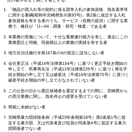
「物品の買入れ等の契約に係る競争入札の参加資格、指名基準等
に関する要綱(昭和年宮崎県告示第93号)」第2条に規定する入札
参加資格を有する者のうち、サービス（役務の提供）に関する業
務で、種目が「U―04：調査・研究・検査」である者
本業務の実施について、十分な業務遂行能力を有し、過去にこの
業務委託と同種、同規模以上の業務の実績を有する者
地方自治法施行令第167条の4の規定に該当しない者
会社更正法（平成14年法律第154号）に基づく更正手続き開始の
申し立て、民事再生法（平成11年法律第225号）に基づく再生手
続き開始の申し立て又は破産法（平成16年法律第75号）に基づく
破産手続き開始の申し立てがなされていない者
この公告の日から委託候補者を選定するまでの間に、宮崎県から
の受注業務に関し、指名停止の措置を受けていない者
県税に未納がない者
宮崎県暴力団排除条例（平成23年条例第18号）第2条第1号に規
定する暴力団、又は代表者及び役員が同条第4号に規定する暴力
団関係者でない者