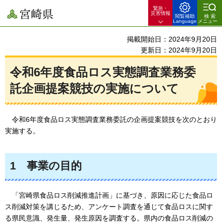
緊急・
宮崎県
災害情報
閲覧補助
検索
Language
メニュー
掲載開始日：2024年9月20日
更新日：2024年9月20日
令和6年度食品ロス実態調査業務
委
託企画提案競技の実施について
令
和6年度食品ロス実態調査業務委託の企画提案競技を次のとおり
実施する。
1
事
業の目的
「宮崎県食品ロス削減推進計画」に基づき、原因に応じた食品ロ
ス削減対策を講じるため、アンケート調査を通じて食品ロスに関す
る県民意識、発生量、発生原因を調査する。
県内の食品ロス削減の