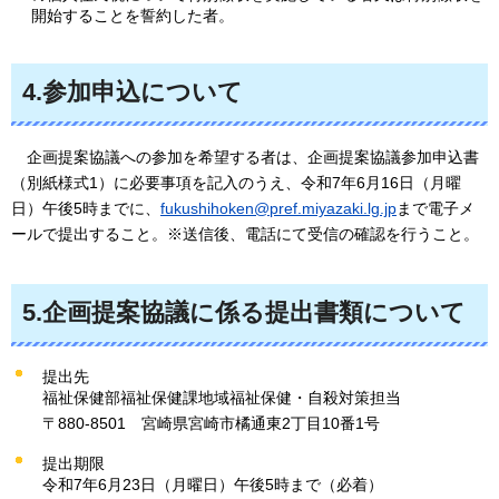
開始することを誓約した者。
4.参加申込について
企画提案協議
への参加を希望する者は、企画提案協議参加申込書
（別紙様式1）に必要事項を記入のうえ、令和7年6月16日（月曜
日）午後5時までに、
fukushihoken@pref.miyazaki.lg.jp
まで電子メ
ールで提出すること。※送信後、電話にて受信の確認を行うこと。
5.企画提案協議に係る提出書類について
提出先
福祉保健部福祉保健課地域福祉保健・自殺対策担当
〒880-8501
宮崎県
宮崎市橘通東2丁目10番1号
提出期限
令和7年6月23日（月曜日）午後5時まで（必着）