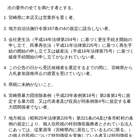
次の要件の全てを満たす者とする。
宮崎県に本店又は営業所を置く者。
地方自治法施行令第167条の4の規定に該当しない者。
会社更生法（平成14年法律第154号）に基づく更生手続き開始の
申し立て、民事再生法（平成11年法律第225号）に基づく再生手
続の開始の申し立て又は破産法（平成16年法律第75号）に基づく
破産手続開始の申し立てがなされていない者。
この公告の日から受託候補者を選定するまでの間に、宮崎県から
入札参加資格停止の措置を受けていない者。
県税に未納がないこと。
宮崎県暴力団排除条例（平成23年条例第18号）第2条第1号に規
定する暴力団、又は代表者及び役員が同条例第4号に規定する暴
力団関係者でない者。
地方税法（昭和25年法律第226号）第321条の4及び各市町村の条
例の規定により、個人住民税の特別徴収義務者とされている法人
にあっては、従業員等（宮崎県内に居住しているものに限る。）
の個人住民税について特別徴収を実施している者又は特別徴収を