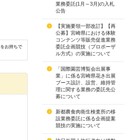
業務委託(1月～3月)の入札
公告
【実施要領一部改訂】【再
公募】宮崎県における体験
コンテンツ等販売促進業務
委託企画競技（プロポーザ
derをお持ちで
ル方式）の実施について
「国際園芸博覧会出展事
業」に係る宮崎県花き出展
ブース設計、設営、維持管
理に関する業務の委託先公
募について
新都農食肉衛生検査所の移
設業務委託に係る企画提案
競技の実施について