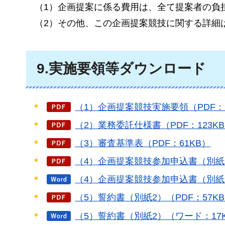
（1）企画提案に係る費用は、全て提案者の負
（2）その他、この企画提案競技に関する詳細
9.実施要領等ダウンロード
（1）企画提案競技実施要領（PDF：1
（2）業務委託仕様書（PDF：123K
（3）審査基準表（PDF：61KB）
（4）企画提案競技参加申込書（別紙1
（4）企画提案競技参加申込書（別紙1
（5）誓約書（別紙2）（PDF：57K
（5）誓約書（別紙2）（ワード：17