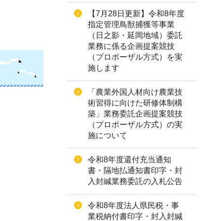
【7月28日更新】令和8年度
指定管理鳥獣捕獲等事業
（日之影・延岡地域）委託
業務に係る企画提案競技
（プロポーザル方式）を実
施します
「農業外国人材向け農業技
術習得に向けた研修体制構
築」業務委託企画提案競技
（プロポーザル方式）の実
施について
令和8年度還付充当通知
書・隔地払通知書印字・封
入封緘業務委託の入札公告
令和8年度法人県民税・事
業税納付書印字・封入封緘