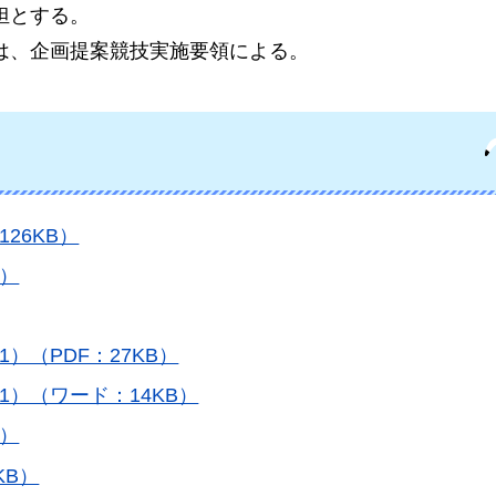
担とする。
は、企画提案競技実施要領による。
26KB）
B）
）（PDF：27KB）
）（ワード：14KB）
B）
KB）