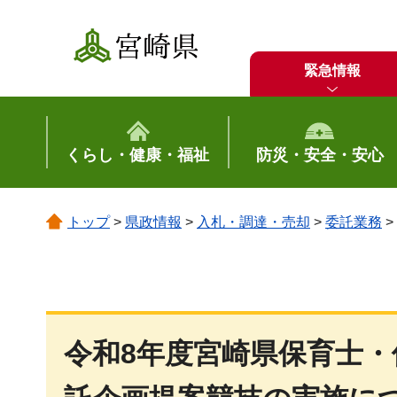
宮崎県
緊急情報
くらし・健康・福祉
防災・安全・安心
トップ
>
県政情報
>
入札・調達・売却
>
委託業務
>
令和8年度宮崎県保育士