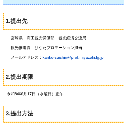
1.提出先
宮
崎県
商
工観光労働部
観
光経済交流局
観
光推進課
ひ
なたプロモーション担当
メールアドレス：
kanko-suishin@pref.miyazaki.lg.jp
2.提出期限
令和8年6月17日（水曜日）正午
3.提出方法