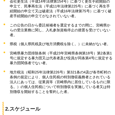
会社更生法（平成14年法律第154号）に基づく更生手続開始の
申立て、民事再生法（平成11年法律第225号）に基づく再生手
続開始の申立て又は破産法（平成16年法律第75号）に基づく破
産手続開始の申立てがなされていない者。
この公告の日から委託候補者を選定するまでの間に、宮崎県か
らの受注業務に関し、入札参加資格停止の措置を受けていない
者。
県税（個人県民税及び地方消費税を除く。）に未納がない者。
宮崎県暴力団排除条例（平成23年宮崎県条例第18号）第2条第1
号に規定する暴力団又は代表者及び役員が同条第4号に規定する
暴力団関係者でない者。
地方税法（昭和25年法律第226号）第321条の4及び各市町村の
条例の規定により、個人住民税の特別徴収義務者とされている
法人にあっては、従業員等（宮崎県内に居住しているものに限
る。）の個人住民税について特別徴収を実施している者又は特
別徴収を開始することを誓約した者。
2.スケジュール