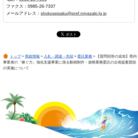
ファクス：0985-26-7337
メールアドレス：
shokoseisaku@pref.miyazaki.lg.jp
トップ
>
県政情報
>
入札・調達・売却
>
委託業務
> 【質問回答の追加】県内
事業者の「稼ぐ力」強化支援事業に係る動画制作・放映業務委託の企画提案競技
の実施について