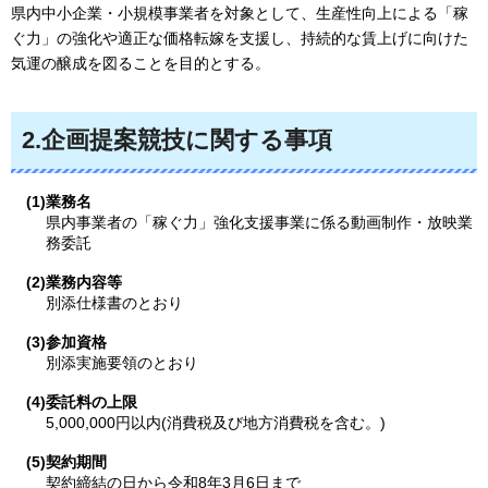
県内中小企業・小規模事業者を対象として、生産性向上による「稼
ぐ力」の強化や適正な価格転嫁を支援し、持続的な賃上げに向けた
気運の醸成を図ることを目的とする。
2.企画提案競技に関する事項
(1)業務名
県内事業者の「稼ぐ力」強化支援事業に係る動画制作・放映業
務委託
(2)業務内容等
別添仕様書のとおり
(3)参加資格
別添実施要領のとおり
(4)委託料の上限
5,000,000円以内(消費税及び地方消費税を含む。)
(5)契約期間
契約締結の日から令和8年3月6日まで