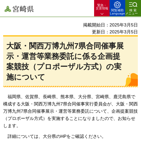
緊急・
宮崎県
災害情報
閲覧補助
検索
Language
メニュー
掲載開始日：2025年3月5日
更新日：2025年3月5日
大阪・関西万博九州7県合同催事展
示・運営等業務委託に係る企画提
案競技（プロポーザル方式）の実
施について
福
岡県、佐賀県、長崎県、熊本県、大分県、宮崎県、鹿児島県で
構成する大阪・関西万博九州7県合同催事実行委員会が、大阪・関西
万博九州7県合同催事展示・運営等業務委託について、企画提案競技
（プロポーザル方式）を実施することになりましたので、お知らせ
します。
詳
細については、大分県のHPをご確認ください。