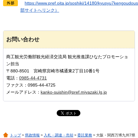
h
ttps://www.pref.oita.jp/soshiki/14180/kyusyu7kengoudous
部サイトへリンク）
お問い合わせ
商工観光労働部観光経済交流局 観光推進課ひなたプロモーショ
ン担当
〒880-8501 宮崎県宮崎市橘通東2丁目10番1号
電話：
0985-44-4731
ファクス：0985-44-4725
メールアドレス：
kanko-suishin@pref.miyazaki.lg.jp
トップ
>
県政情報
>
入札・調達・売却
>
委託業務
> 大阪・関西万博九州7県