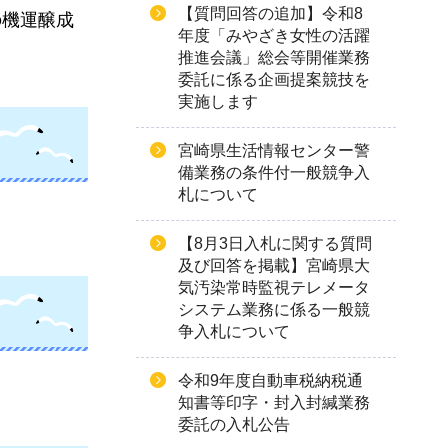
【質問回答の追加】令和8
の機運醸成
年度「みやざき女性の活躍
推進会議」総会等開催業務
委託に係る企画提案競技を
実施します
宮崎県生活情報センター警
備業務の条件付一般競争入
札について
【8月3日入札に関する質問
及び回答を掲載】宮崎県大
気汚染常時監視テレメータ
システム業務に係る一般競
争入札について
令和9年度自動車税納税通
知書等印字・封入封緘業務
委託の入札公告