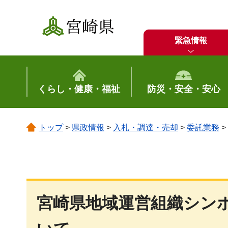
宮崎県
緊急情報
くらし・健康・福祉
防災・安全・安心
トップ
>
県政情報
>
入札・調達・売却
>
委託業務
>
宮崎県地域運営組織シン