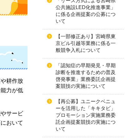
「リース方式による宮崎県
公共施設LED化推進事業」
に係る企画提案の公募につ
いて
【一部修正あり】宮崎県東
京ビル引越等業務に係る一
般競争入札について
「認知症の早期発見・早期
診断を推進するための普及
啓発事業」業務委託企画提
家や耕作放
案競技の実施について
給能力が低
【再公募】ユニークベニュ
ーを活用した「キキタビ」
能やサービ
プロモーション実施業務委
託企画提案競技の実施につ
画において
いて