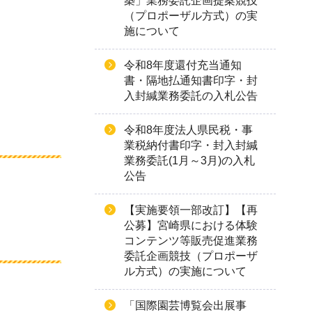
築」業務委託企画提案競技
（プロポーザル方式）の実
施について
令和8年度還付充当通知
書・隔地払通知書印字・封
入封緘業務委託の入札公告
令和8年度法人県民税・事
業税納付書印字・封入封緘
業務委託(1月～3月)の入札
公告
【実施要領一部改訂】【再
公募】宮崎県における体験
コンテンツ等販売促進業務
委託企画競技（プロポーザ
ル方式）の実施について
「国際園芸博覧会出展事