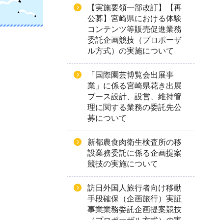
【実施要領一部改訂】【再
公募】宮崎県における体験
コンテンツ等販売促進業務
委託企画競技（プロポーザ
ル方式）の実施について
「国際園芸博覧会出展事
業」に係る宮崎県花き出展
ブース設計、設営、維持管
理に関する業務の委託先公
募について
新都農食肉衛生検査所の移
設業務委託に係る企画提案
競技の実施について
訪日外国人旅行者向け移動
手段確保（企画旅行）実証
事業業務委託企画提案競技