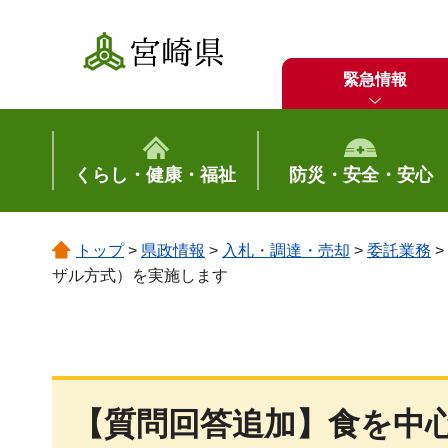
宮崎県
緊急情報
くらし・健康・福祉
防災・安全・安心
トップ
>
県政情報
>
入札・調達・売却
>
委託業務
>
ザル方式）を実施します
【質問回答追加】食を中