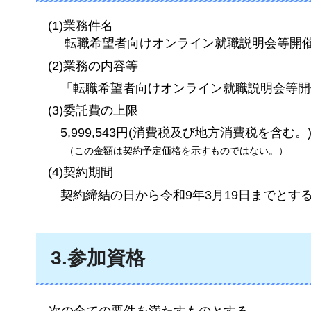
(1)業務件名
転職希望者向けオンライン就職説明会等開
(2)業務の内容等
「転
職希望者向けオンライン就職説明会等開
(3)委託費の上限
5,
999,543円(消費税及び地方消費税を含む。
（この金額は契約予定価格を示すものではない。）
(4)契約期間
契約
締結の日から令和9年3月19日までとす
3.参加資格
次の
全ての要件を満たすものとする。