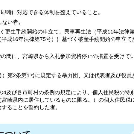
じて即時に対応できる体制を整えていること。
当しない者。
基づく更生手続開始の申立て、民事再生法（平成11年法律第
平成16年法律第75号）に基づく破産手続開始の申立て
までの間に、宮崎県から入札参加資格停止の措置を受けて
18号）第2条第1号に規定する暴力団、又は代表者及び役
21条の4及び各市町村の条例の規定により、個人住民税の特
（宮崎県内に居住しているものに限る。）の個人住民税
始することを誓約した者。