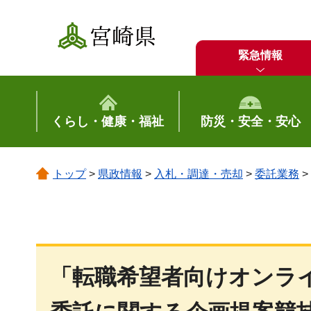
宮崎県
緊急情報
くらし・健康・福祉
防災・安全・安心
トップ
>
県政情報
>
入札・調達・売却
>
委託業務
>
「転職希望者向けオンラ