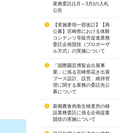
業務委託(1月～3月)の入札
公告
【実施要領一部改訂】【再
公募】宮崎県における体験
コンテンツ等販売促進業務
委託企画競技（プロポーザ
ル方式）の実施について
「国際園芸博覧会出展事
業」に係る宮崎県花き出展
ブース設計、設営、維持管
理に関する業務の委託先公
募について
新都農食肉衛生検査所の移
設業務委託に係る企画提案
競技の実施について