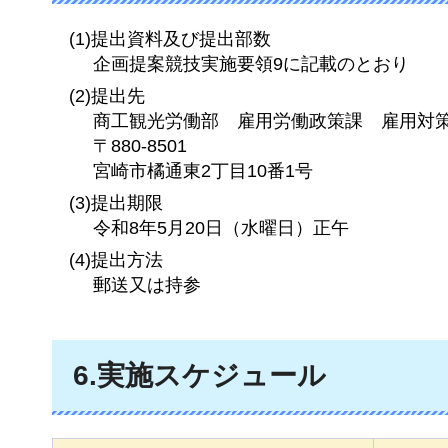
(1)提出資料及び提出部数
企画提案競技実施要領9に記載のとおり
(2)提出先
商工観光労働部
雇
用労働政策課
雇
用対
〒880-8501
宮崎市橘通東2丁目10番1号
(3)提出期限
令和8年5月20日（水曜日）正午
(4)提出方法
郵送又は持参
6.実施スケジュール