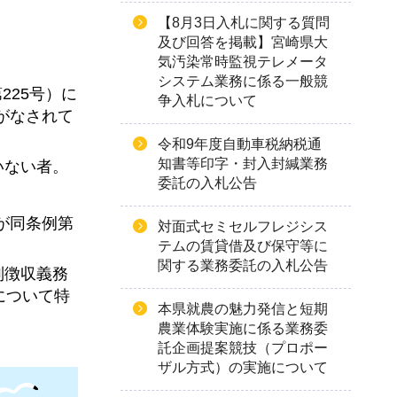
【8月3日入札に関する質問
及び回答を掲載】宮崎県大
気汚染常時監視テレメータ
システム業務に係る一般競
225号）に
争入札について
がなされて
令和9年度自動車税納税通
知書等印字・封入封緘業務
いない者。
委託の入札公告
員が同条例第
対面式セミセルフレジシス
テムの賃貸借及び保守等に
関する業務委託の入札公告
別徴収義務
について特
本県就農の魅力発信と短期
農業体験実施に係る業務委
託企画提案競技（プロポー
ザル方式）の実施について