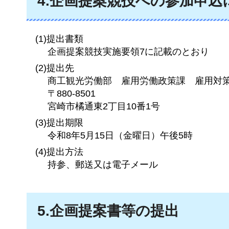
4.企画提案競技への参加申込
(1)提出書類
企画提案競技実施要領7に記載のとおり
(2)提出先
商工観光労働部
雇用労働政策課
雇用対
〒880-8501
宮崎市橘通東2丁目10番1号
(3)提出期限
令和8年5月15日（金曜日）午後5時
(4)提出方法
持参、郵送又は電子メール
5.企画提案書等の提出