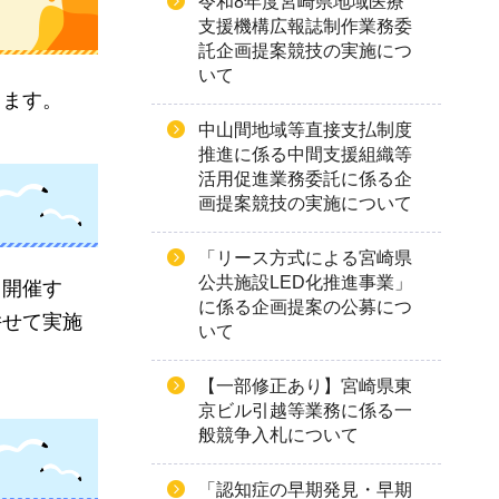
令和8年度宮崎県地域医療
支援機構広報誌制作業務委
託企画提案競技の実施につ
いて
します。
中山間地域等直接支払制度
推進に係る中間支援組織等
活用促進業務委託に係る企
画提案競技の実施について
「リース方式による宮崎県
公共施設LED化推進事業」
り開催す
に係る企画提案の公募につ
併せて実施
いて
【一部修正あり】宮崎県東
京ビル引越等業務に係る一
般競争入札について
「認知症の早期発見・早期