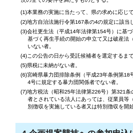
(1)本業務の実施に当たって、県の求めに応
(2)地方自治法施行令第167条の4の規定に該
(3)会社更生法（平成14年法律第154号）に
基づく再生手続の開始の申立て又は破産法（
いない者。
(4)この公告の日から受託候補者を選定する
(5)県税に未納がない者。
(6)宮崎県暴力団排除条例（平成23年条例第
4号に規定する暴力団関係者でない者。
(7)地方税法（昭和25年法律第226号）第3
者とされている法人にあっては、従業員等
別徴収を実施している者又は特別徴収を開